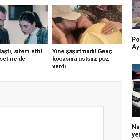
Pol
Ay
Na
yen