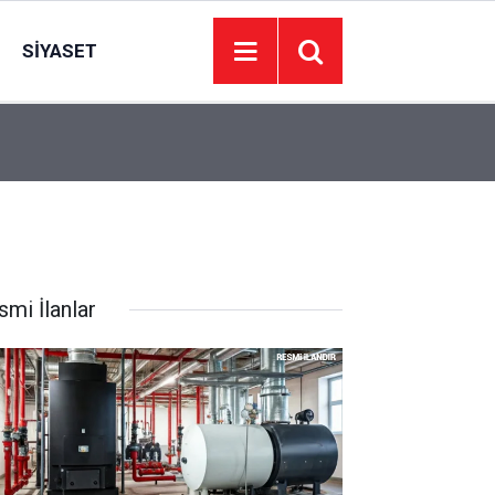
SIYASET
11:28
MHP Ankara İl Başkanı oğlunu evlendiriyor: Sos
smi İlanlar