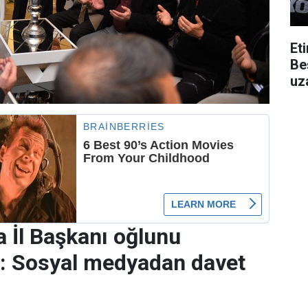
Et
Be
uza
 İl Başkanı oğlunu
r: Sosyal medyadan davet