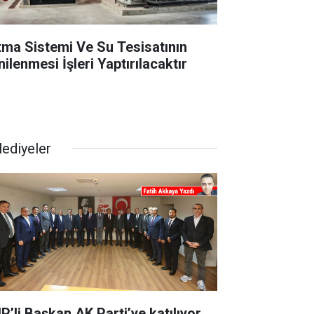
ıtma Sistemi Ve Su Tesisatının
ilenmesi İşleri Yaptırılacaktır
lediyeler
P’li Başkan AK Parti’ye katılıyor