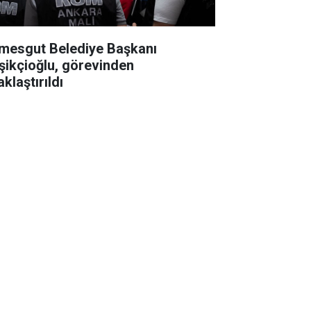
imesgut Belediye Başkanı
şikçioğlu, görevinden
klaştırıldı