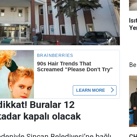
Is
Yen
Be
dikkat! Buralar 12
adar kapalı olacak
deniyle Sincan Belediyesi’ne bağlı
CH