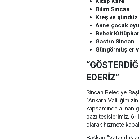
Kitap Kafe
Bilim Sincan
Kreş ve gündüz
Anne çocuk oyun
Bebek Kütüpha
Gastro Sincan
Güngörmüşler v
“GÖSTERDİĞ
EDERİZ”
Sincan Belediye Başk
“Ankara Valiliğimizi
kapsamında alınan gü
bazı tesislerimiz, 6
olarak hizmete kapalı
Başkan “Vatandaşlar