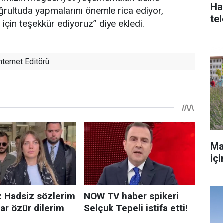
Ha
ğrultuda yapmalarını önemle rica ediyor,
te
 için teşekkür ediyoruz” diye ekledi.
nternet Editörü
Ma
iç