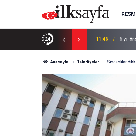
RESMI
Kilolarca bozuk midye yakalandı
24
11:46
6 yıl ö
Anasayfa
Belediyeler
Sincanlılar dik