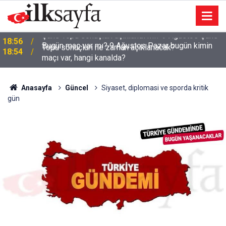
Bugün maç var mı? 9 Ağustos Pazar bugün kimin
18:54
maçı var, hangi kanalda?
Anasayfa
Güncel
Siyaset, diplomasi ve sporda kritik
gün