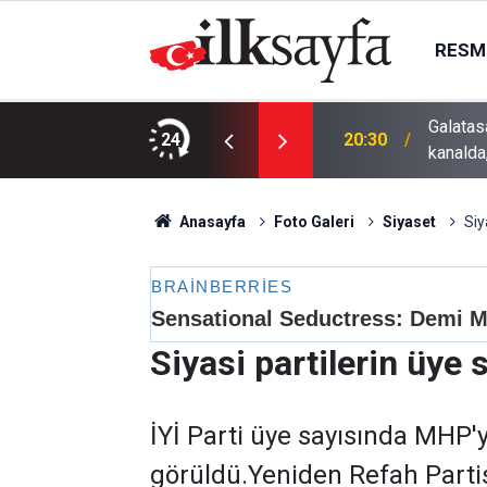
RESMI
isiz donmadan Galatasaray Villarreal maçı
Galatas
24
20:30
kanalda
Anasayfa
Foto Galeri
Siyaset
Siy
Siyasi partilerin üye 
İYİ Parti üye sayısında MHP'y
görüldü.Yeniden Refah Partis