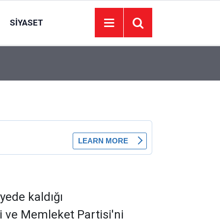
SIYASET
Boşanmak isteyen eşini ikna etmek için 2 çocuğ
20:21
etkisiz hale getirildi
üyede kaldığı
i ve Memleket Partisi'ni