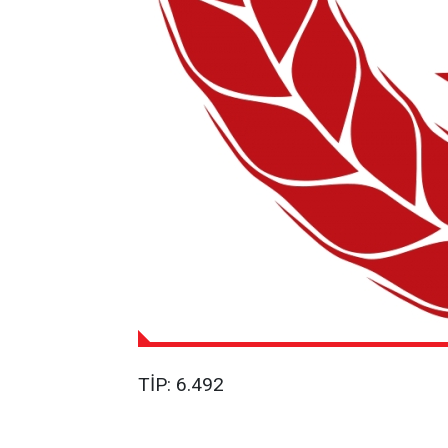
TİP: 6.492