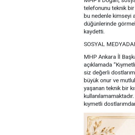
MHP’li Doğan, sosya
telefonunu teknik bir
bu nedenle kimseyi a
düğünlerinde görmek
kaydetti.
SOSYAL MEDYADAN
MHP Ankara İl Başka
açıklamada “Kıymetl
siz değerli dostlarım
büyük onur ve mutl
yaşanan teknik bir kı
kullanılamamaktadır
kıymetli dostlarımdan