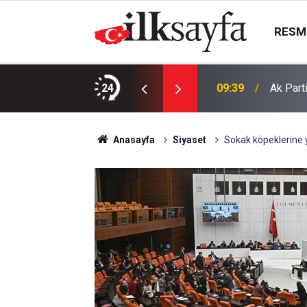
RESMI
rildi: İlçe ilçe saatler açıklandı
24
09:39
Ak Part
Anasayfa
Siyaset
Sokak köpeklerine y