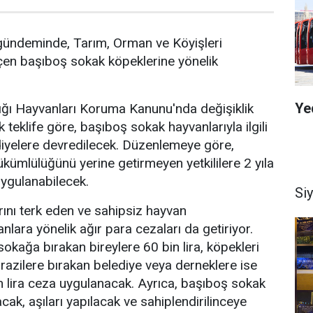
ündeminde, Tarım, Orman ve Köyişleri
n başıboş sokak köpeklerine yönelik
Ye
dığı Hayvanları Koruma Kanunu'nda değişiklik
teklife göre, başıboş sokak hayvanlarıyla ilgili
iyelere devredilecek. Düzenlemeye göre,
kümlülüğünü yerine getirmeyen yetkililere 2 yıla
ygulanabilecek.
Si
arını terk eden ve sahipsiz hayvan
lara yönelik ağır para cezaları da getiriyor.
okağa bırakan bireylere 60 bin lira, köpekleri
arazilere bırakan belediye veya derneklere ise
 lira ceza uygulanacak. Ayrıca, başıboş sokak
lacak, aşıları yapılacak ve sahiplendirilinceye