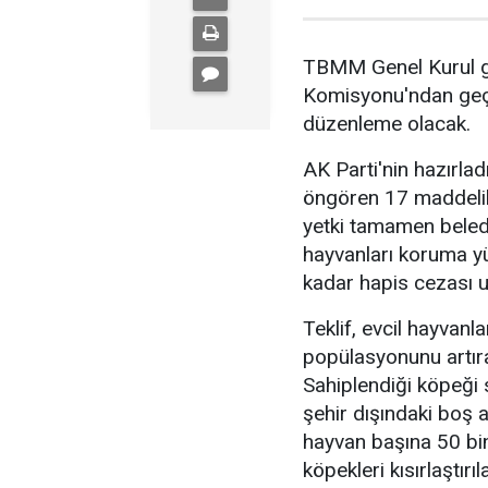
TBMM Genel Kurul g
Komisyonu'ndan geçe
düzenleme olacak.
AK Parti'nin hazırla
öngören 17 maddelik 
yetki tamamen beled
hayvanları koruma yü
kadar hapis cezası u
Teklif, evcil hayvanl
popülasyonunu artıran
Sahiplendiği köpeği s
şehir dışındaki boş 
hayvan başına 50 bin
köpekleri kısırlaştırı