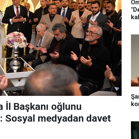
Öm
"D
ka
Şa
ko
 İl Başkanı oğlunu
r: Sosyal medyadan davet