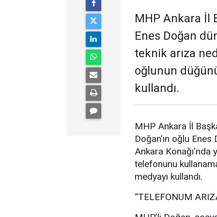
MHP Ankara İl B
Enes Doğan düny
teknik arıza ne
oğlunun düğünü
kullandı.
MHP Ankara İl Başka
Doğan’ın oğlu Enes
Ankara Konağı’nda ya
telefonunu kullanam
medyayı kullandı.
“TELEFONUM ARIZ