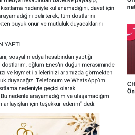
l medya hesabından davetiye paylaşıp,
net
 kısıtlama nedeniyle kullanamadığını, davet için
rayamadığını belirterek, tüm dostlarını
ten büyük onur ve mutluluk duyacaklarını
 YAPTI
nı, sosyal medya hesabından yaptığı
i dostlarım, oğlum Enes'in düğün merasiminde
ızı ve kıymetli ailelerinizi aramızda görmekten
uluk duyacağız. Telefonum ve WhatsApp'ım
CHP
sıtlama nedeniyle geçici olarak
Ön
. Bu nedenle arayamadığım ve ulaşamadığım
 anlayışları için teşekkür ederim” dedi.