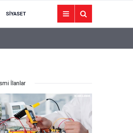
SIYASET
09:27
Ankara'da korsan otoparkçılık yapan değnekçil
smi İlanlar