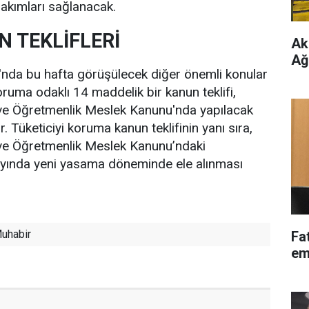
akımları sağlanacak.
N TEKLİFLERİ
Ak
Ağ
da bu hafta görüşülecek diğer önemli konular
oruma odaklı 14 maddelik bir kanun teklifi,
 ve Öğretmenlik Meslek Kanunu'nda yapılacak
or. Tüketiciyi koruma kanun teklifinin yanı sıra,
 ve Öğretmenlik Meslek Kanunu’ndaki
 ayında yeni yasama döneminde ele alınması
uhabir
Fa
em