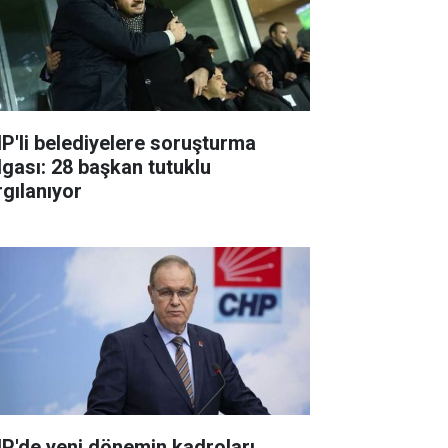
P'li belediyelere soruşturma
lgası: 28 başkan tutuklu
rgılanıyor
P'de yeni dönemin kadroları