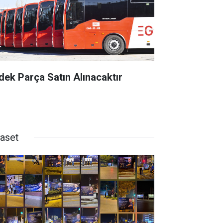
dek Parça Satın Alınacaktır
yaset