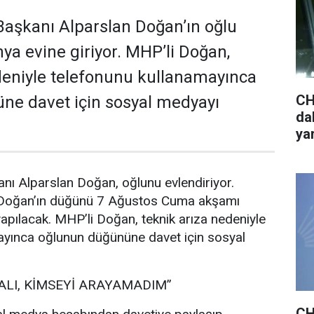
aşkanı Alparslan Doğan’ın oğlu
a evine giriyor. MHP’li Doğan,
deniyle telefonunu kullanamayınca
CH
ne davet için sosyal medyayı
da
ya
nı Alparslan Doğan, oğlunu evlendiriyor.
 Doğan’ın düğünü 7 Ağustos Cuma akşamı
pılacak. MHP’li Doğan, teknik arıza nedeniyle
ayınca oğlunun düğününe davet için sosyal
ALI, KİMSEYİ ARAYAMADIM”
CH