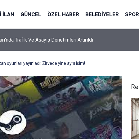
 İLAN
GÜNCEL
ÖZEL HABER
BELEDIYELER
SPOR
rı'nda Trafik Ve Asayiş Denetimleri Artırıldı
n oyunları yayınladı: Zirvede yine aynı isim!
Re