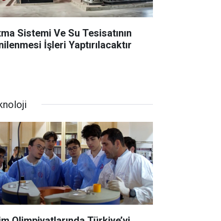
ıtma Sistemi Ve Su Tesisatının
ilenmesi İşleri Yaptırılacaktır
knoloji
lim Olimpiyatlarında Türkiye’yi