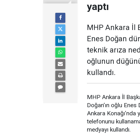
yaptı
MHP Ankara İl B
Enes Doğan düny
teknik arıza ne
oğlunun düğünü
kullandı.
MHP Ankara İl Başka
Doğan’ın oğlu Enes
Ankara Konağı’nda ya
telefonunu kullanam
medyayı kullandı.