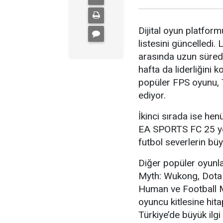
Dijital oyun platfor
listesini güncelledi. 
arasında uzun süredi
hafta da liderliğini 
popüler FPS oyunu, 
ediyor.
İkinci sırada ise h
EA SPORTS FC 25 yer
futbol severlerin büy
Diğer popüler oyun
Myth: Wukong, Dota 
Human ve Football M
oyuncu kitlesine hit
Türkiye’de büyük ilgi