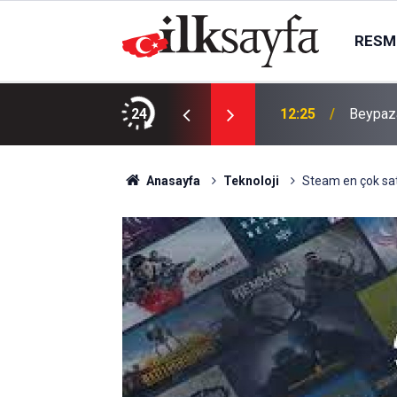
RESMI
rdu
24
12:25
Beypaza
Anasayfa
Teknoloji
Steam en çok sata