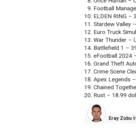
Once Human – Ü
Football Manager
ELDEN RING – 3
Stardew Valley –
Euro Truck Simul
War Thunder – Ü
Battlefield 1 – 3
eFootball 2024 
Grand Theft Auto
Crime Scene Clea
Apex Legends – 
Chained Togethe
Rust – 18.99 dol
Eray Zobu
İn