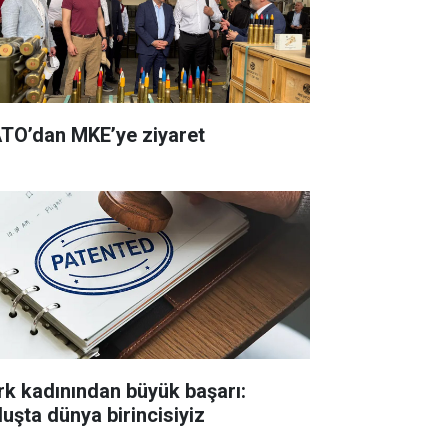
TO’dan MKE’ye ziyaret
rk kadınından büyük başarı:
luşta dünya birincisiyiz