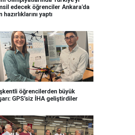
msil edecek öğrenciler Ankara'da
 hazırlıklarını yaptı
şkentli öğrencilerden büyük
arı: GPS’siz İHA geliştirdiler