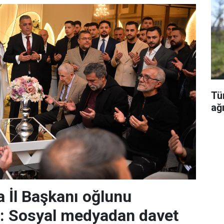
Tü
ağı
 İl Başkanı oğlunu
r: Sosyal medyadan davet