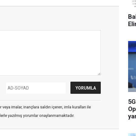
Ba
El
5G
veya imalar, inançlara saldırı içeren, imla kuralları ile
Op
yar
flerle yazılmış yorumlar onaylanmamaktadır.