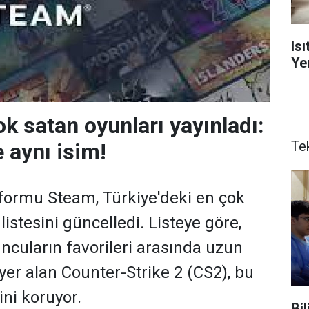
Is
Yen
k satan oyunları yayınladı:
Te
 aynı isim!
atformu Steam, Türkiye'deki en çok
listesini güncelledi. Listeye göre,
uncuların favorileri arasında uzun
yer alan Counter-Strike 2 (CS2), bu
ini koruyor.
Bi