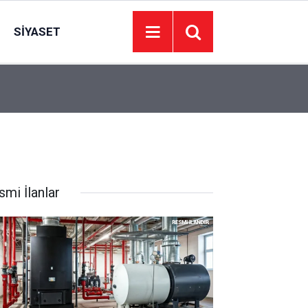
SIYASET
11:53
Midye yerken iki kere düşünün: Kilolarca bozuk
smi İlanlar