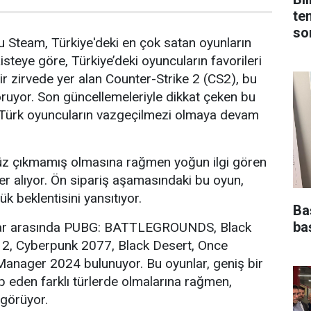
te
son
mu Steam, Türkiye'deki en çok satan oyunların
Listeye göre, Türkiye’deki oyuncuların favorileri
r zirvede yer alan Counter-Strike 2 (CS2), bu
koruyor. Son güncellemeleriyle dikkat çeken bu
Türk oyuncuların vazgeçilmezi olmaya devam
enüz çıkmamış olmasına rağmen yoğun ilgi gören
 alıyor. Ön sipariş aşamasındaki bu oyun,
ük beklentisini yansıtıyor.
Ba
baş
lar arasında PUBG: BATTLEGROUNDS, Black
2, Cyberpunk 2077, Black Desert, Once
anager 2024 bulunuyor. Bu oyunlar, geniş bir
ap eden farklı türlerde olmalarına rağmen,
 görüyor.