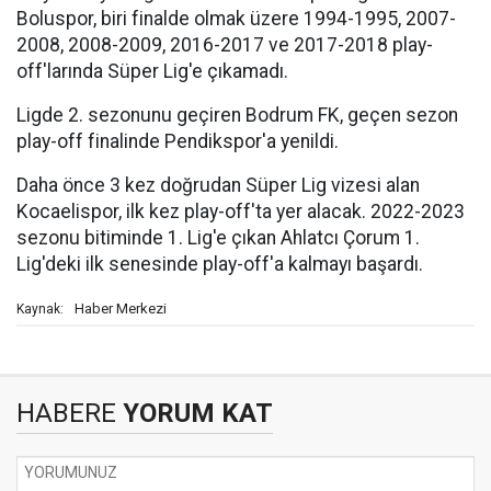
Boluspor, biri finalde olmak üzere 1994-1995, 2007-
2008, 2008-2009, 2016-2017 ve 2017-2018 play-
off'larında Süper Lig'e çıkamadı.
Ligde 2. sezonunu geçiren Bodrum FK, geçen sezon
play-off finalinde Pendikspor'a yenildi.
Daha önce 3 kez doğrudan Süper Lig vizesi alan
Kocaelispor, ilk kez play-off'ta yer alacak. 2022-2023
sezonu bitiminde 1. Lig'e çıkan Ahlatcı Çorum 1.
Lig'deki ilk senesinde play-off'a kalmayı başardı.
Haber Merkezi
Kaynak:
HABERE
YORUM KAT