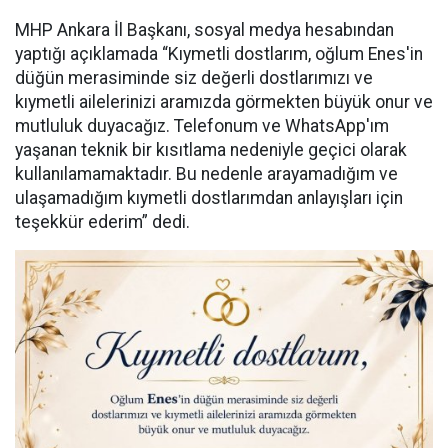
MHP Ankara İl Başkanı, sosyal medya hesabından
yaptığı açıklamada “Kıymetli dostlarım, oğlum Enes'in
düğün merasiminde siz değerli dostlarımızı ve
kıymetli ailelerinizi aramızda görmekten büyük onur ve
mutluluk duyacağız. Telefonum ve WhatsApp'ım
yaşanan teknik bir kısıtlama nedeniyle geçici olarak
kullanılamamaktadır. Bu nedenle arayamadığım ve
ulaşamadığım kıymetli dostlarımdan anlayışları için
teşekkür ederim” dedi.