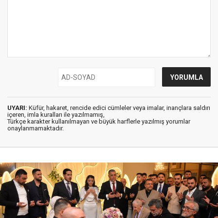
UYARI:
Küfür, hakaret, rencide edici cümleler veya imalar, inançlara saldırı
içeren, imla kuralları ile yazılmamış,
Türkçe karakter kullanılmayan ve büyük harflerle yazılmış yorumlar
onaylanmamaktadır.