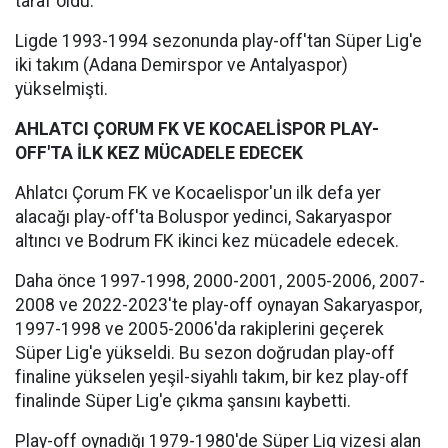
taraf oldu.
Ligde 1993-1994 sezonunda play-off'tan Süper Lig'e
iki takım (Adana Demirspor ve Antalyaspor)
yükselmişti.
AHLATCI ÇORUM FK VE KOCAELİSPOR PLAY-
OFF'TA İLK KEZ MÜCADELE EDECEK
Ahlatcı Çorum FK ve Kocaelispor'un ilk defa yer
alacağı play-off'ta Boluspor yedinci, Sakaryaspor
altıncı ve Bodrum FK ikinci kez mücadele edecek.
Daha önce 1997-1998, 2000-2001, 2005-2006, 2007-
2008 ve 2022-2023'te play-off oynayan Sakaryaspor,
1997-1998 ve 2005-2006'da rakiplerini geçerek
Süper Lig'e yükseldi. Bu sezon doğrudan play-off
finaline yükselen yeşil-siyahlı takım, bir kez play-off
finalinde Süper Lig'e çıkma şansını kaybetti.
Play-off oynadığı 1979-1980'de Süper Lig vizesi alan