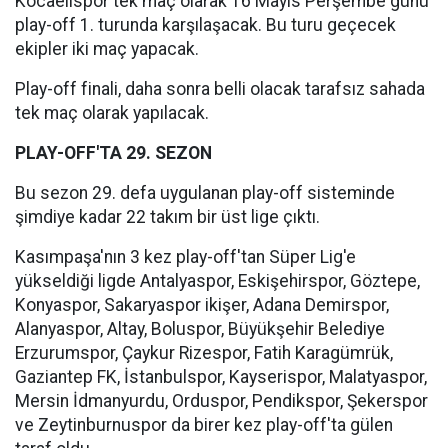
Kocaelispor tek maç olarak 16 Mayıs Perşembe günü
play-off 1. turunda karşılaşacak. Bu turu geçecek
ekipler iki maç yapacak.
Play-off finali, daha sonra belli olacak tarafsız sahada
tek maç olarak yapılacak.
PLAY-OFF'TA 29. SEZON
Bu sezon 29. defa uygulanan play-off sisteminde
şimdiye kadar 22 takım bir üst lige çıktı.
Kasımpaşa'nın 3 kez play-off'tan Süper Lig'e
yükseldiği ligde Antalyaspor, Eskişehirspor, Göztepe,
Konyaspor, Sakaryaspor ikişer, Adana Demirspor,
Alanyaspor, Altay, Boluspor, Büyükşehir Belediye
Erzurumspor, Çaykur Rizespor, Fatih Karagümrük,
Gaziantep FK, İstanbulspor, Kayserispor, Malatyaspor,
Mersin İdmanyurdu, Orduspor, Pendikspor, Şekerspor
ve Zeytinburnuspor da birer kez play-off'ta gülen