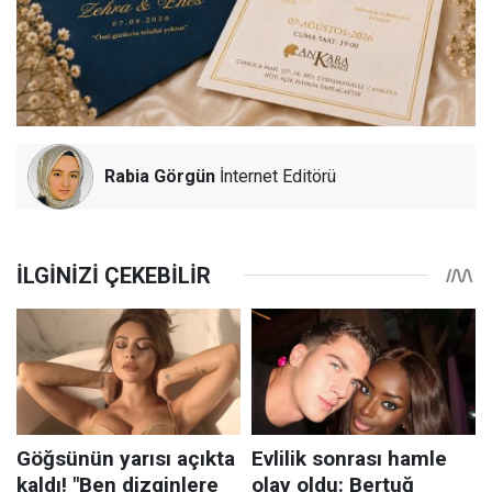
Rabia Görgün
İnternet Editörü