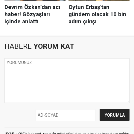
HABERE
YORUM KAT
UYARI:
Küfür, hakaret, rencide edici cümleler veya imalar, inançlara saldırı