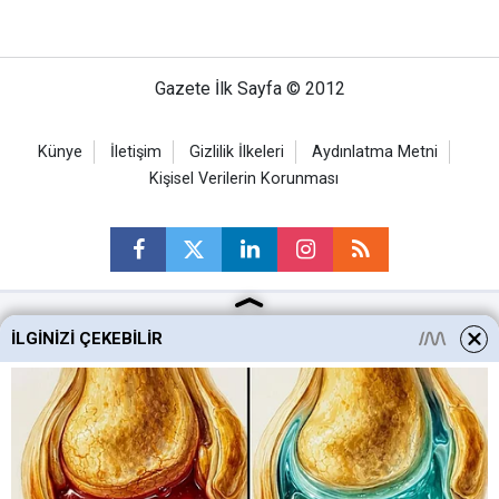
Gazete İlk Sayfa © 2012
Künye
İletişim
Gizlilik İlkeleri
Aydınlatma Metni
Kişisel Verilerin Korunması
İLGINIZI ÇEKEBILIR
Ankara Haberleri
Keçiören Haberleri
Altındağ Haberleri
Sincan Haberleri
Mamak Haberleri