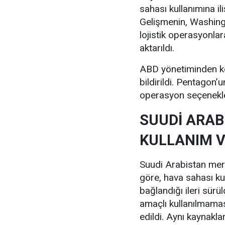
sahası kullanımına ili
Gelişmenin, Washingt
lojistik operasyonla
aktarıldı.
ABD yönetiminden kon
bildirildi. Pentagon’
operasyon seçenekleri
SUUDİ ARAB
KULLANIM 
Suudi Arabistan merk
göre, hava sahası kull
bağlandığı ileri sürü
amaçlı kullanılmama
edildi. Aynı kaynakla