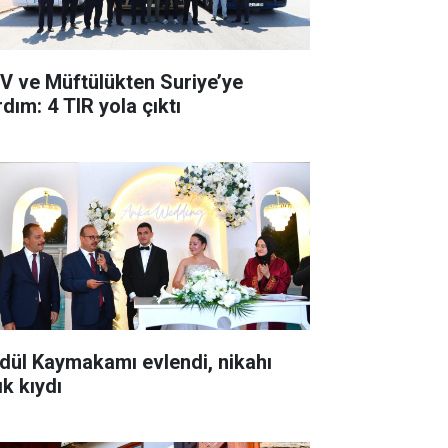
V ve Müftülükten Suriye’ye
dım: 4 TIR yola çıktı
dül Kaymakamı evlendi, nikahı
ık kıydı