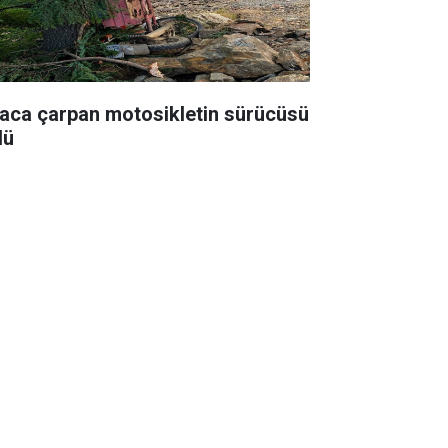
aca çarpan motosikletin sürücüsü
dü