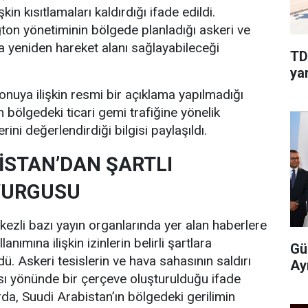
şkin kısıtlamaları kaldırdığı ifade edildi.
on yönetiminin bölgede planladığı askeri ve
ra yeniden hareket alanı sağlayabileceği
TD
yar
uya ilişkin resmi bir açıklama yapılmadığı
un bölgedeki ticari gemi trafiğine yönelik
ni değerlendirdiği bilgisi paylaşıldı.
İSTAN’DAN ŞARTLI
VURGUSU
ezli bazı yayın organlarında yer alan haberlere
anımına ilişkin izinlerin belirli şartlara
Gü
ldü. Askeri tesislerin ve hava sahasının saldırı
Ay
sı yönünde bir çerçeve oluşturulduğu ifade
rda, Suudi Arabistan’ın bölgedeki gerilimin