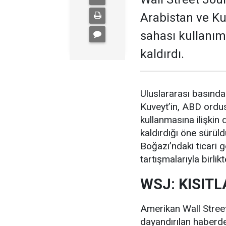
Arabistan ve K
sahası kullanımı
kaldırdı.
Uluslararası basında
Kuveyt’in, ABD ordus
kullanmasına ilişkin
kaldırdığı öne sürü
Boğazı’ndaki ticari 
tartışmalarıyla birlik
WSJ: KISITL
Amerikan Wall Street
dayandırılan haberde