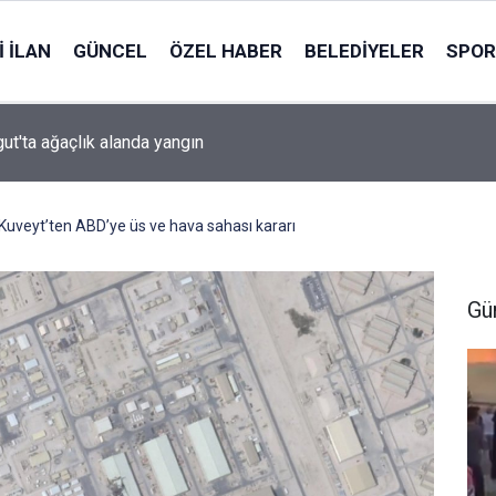
 İLAN
GÜNCEL
ÖZEL HABER
BELEDIYELER
SPOR
ut'ta ağaçlık alanda yangın
Kuveyt’ten ABD’ye üs ve hava sahası kararı
Gü