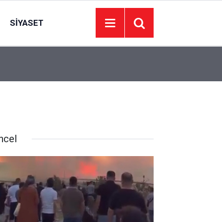
SIYASET
15:35
Erbakan: Mekke Anlaşması ABD ve İsrail için İran
ncel