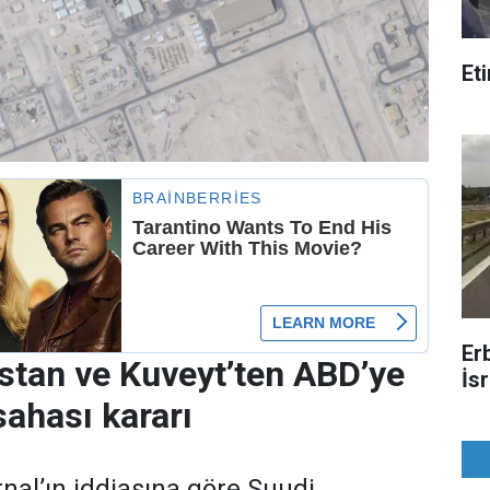
Et
Er
stan ve Kuveyt’ten ABD’ye
İsr
sahası kararı
rnal’ın iddiasına göre Suudi