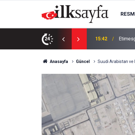
RESMI
ydi yenilendi
24
15:42
Etimesg
Anasayfa
Güncel
Suudi Arabistan ve 