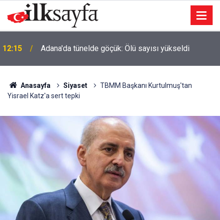
11:22
Güdül Kaymakamı evlendi, nikahı Ayık kıydı
Anasayfa
Siyaset
TBMM Başkanı Kurtulmuş'tan
Yisrael Katz'a sert tepki