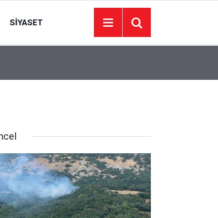
SIYASET
16:52
Kırşehir’i üzen genç ölüm: Zeynep Egin hayata v
ncel