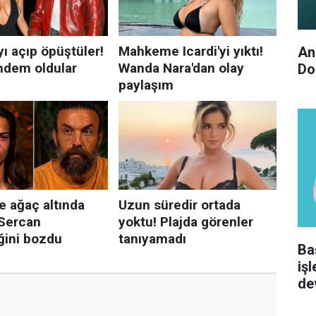
An
Do
Ba
iş
de