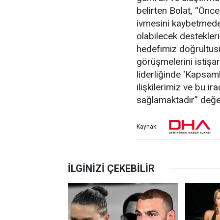
belirten Bolat, “Öncel
ivmesini kaybetmeden
olabilecek desteklerim
hedefimiz doğrultus
görüşmelerini istişa
liderliğinde ‘Kapsaml
ilişkilerimiz ve bu 
sağlamaktadır” değe
Kaynak: