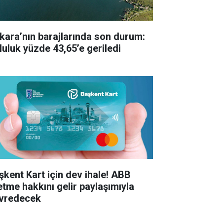
kara’nın barajlarında son durum:
luluk yüzde 43,65’e geriledi
şkent Kart için dev ihale! ABB
letme hakkını gelir paylaşımıyla
vredecek