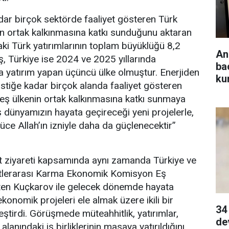
dar birçok sektörde faaliyet gösteren Türk
enin ortak kalkınmasına katkı sunduğunu aktaran
aki Türk yatırımlarının toplam büyüklüğü 8,2
An
ş, Türkiye ise 2024 ve 2025 yıllarında
ba
a yatırım yapan üçüncü ülke olmuştur. Enerjiden
ku
istiğe kadar birçok alanda faaliyet gösteren
rdeş ülkenin ortak kalkınmasına katkı sunmaya
 dünyamızın hayata geçireceği yeni projelerle,
üce Allah’ın izniyle daha da güçlenecektir”
t ziyareti kapsamında aynı zamanda Türkiye ve
lerarası Karma Ekonomik Komisyon Eş
üten Kuçkarov ile gelecek dönemde hayata
ekonomik projeleri ele almak üzere ikili bir
34
tirdi. Görüşmede müteahhitlik, yatırımlar,
de
lanındaki iş birliklerinin masaya yatırıldığını