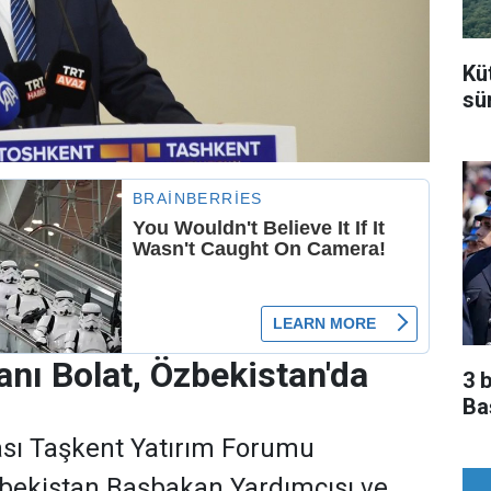
Kü
sü
anı Bolat, Özbekistan'da
3 
Ba
rası Taşkent Yatırım Forumu
ekistan Başbakan Yardımcısı ve