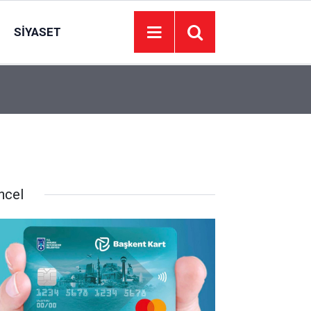
SIYASET
13:43
Yeşilçam nostaljisi Atatürk Çocukları Parkı’nda 
ncel