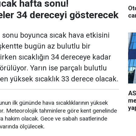
ıcak hafta sonu!
Ot
ler 34 dereceyi gösterecek
can
 sonu boyunca sıcak hava etkisini
kentte bugün az bulutlu bir
rken sıcaklığın 34 dereceye kadar
rülüyor. Yarın ise parçalı bulutlu
e en yüksek sıcaklık 33 derece olacak.
AS
me
nun ilk gününde hava sıcaklıklarının yüksek
yap
r. Meteorolojik tahminlere göre kent genelinde
va hakim olacak. Gece ve sabah saatlerinde
ivarında ölçülecek.