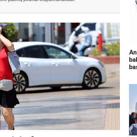
An
ba
baş