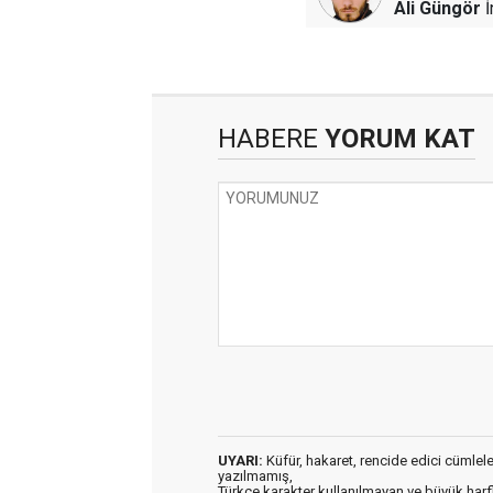
Ali Güngör
İ
HABERE
YORUM KAT
UYARI:
Küfür, hakaret, rencide edici cümleler 
yazılmamış,
Türkçe karakter kullanılmayan ve büyük har