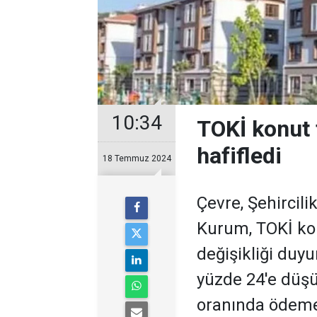
10:34
TOKİ konut 
hafifledi
18 Temmuz 2024
Çevre, Şehircili
Kurum, TOKİ kon
değişikliği duyu
yüzde 24'e düşü
oranında ödeme 