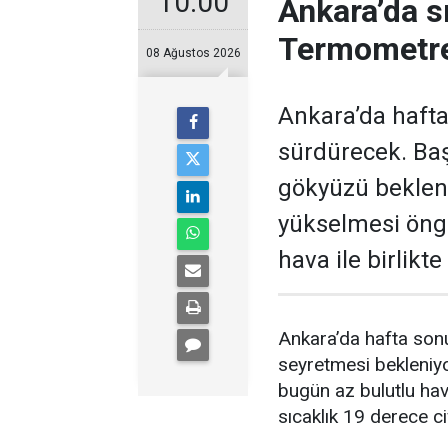
10:00
Ankara’da s
Termometre
08 Ağustos 2026
Ankara’da hafta
sürdürecek. Baş
gökyüzü bekleni
yükselmesi öngö
hava ile birlikt
Ankara’da hafta sonu
seyretmesi bekleniyo
bugün az bulutlu ha
sıcaklık 19 derece c