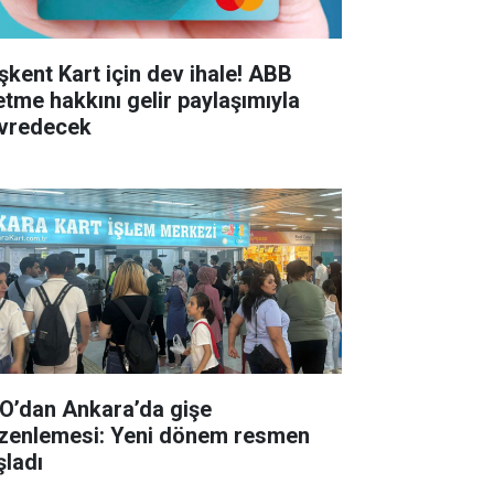
şkent Kart için dev ihale! ABB
letme hakkını gelir paylaşımıyla
vredecek
O’dan Ankara’da gişe
zenlemesi: Yeni dönem resmen
şladı