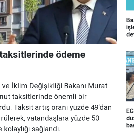
Ba
iş
de
taksitlerinde ödeme
k ve İklim Değişikliği Bakanı Murat
ut taksitlerinde önemli bir
rdu. Taksit artış oranı yüzde 49'dan
EG
rülerek, vatandaşlara yüzde 50
dü
ba
kolaylığı sağlandı.