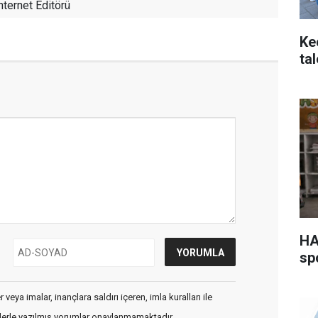
nternet Editörü
Ke
ta
HA
sp
veya imalar, inançlara saldırı içeren, imla kuralları ile
flerle yazılmış yorumlar onaylanmamaktadır.