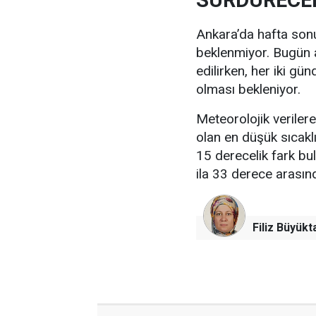
SÜRDÜRECE
Ankara’da hafta sonu 
beklenmiyor. Bugün a
edilirken, her iki gü
olması bekleniyor.
Meteorolojik verile
olan en düşük sıcakl
15 derecelik fark bu
ila 33 derece arası
Filiz Büyükt