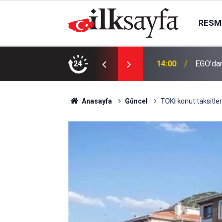
RESMI
 işletme hakkını gelir paylaşımıyla
24
14:00
EGO’dan
Anasayfa
Güncel
TOKİ konut taksitle