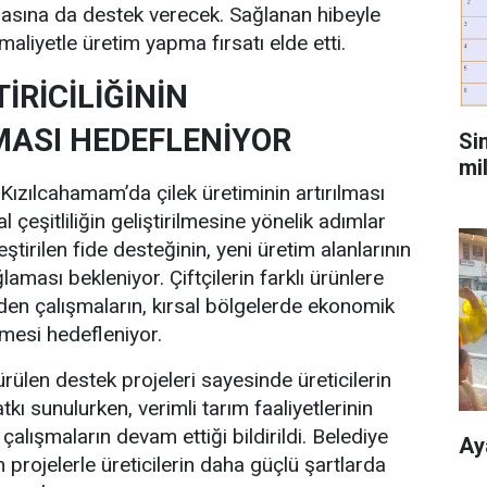
lmasına da destek verecek. Sağlanan hibeyle
maliyetle üretim yapma fırsatı elde etti.
TİRİCİLİĞİNİN
ASI HEDEFLENİYOR
Si
mi
Kızılcahamam’da çilek üretiminin artırılması
 çeşitliliğin geliştirilmesine yönelik adımlar
irilen fide desteğinin, yeni üretim alanlarının
aması bekleniyor. Çiftçilerin farklı ürünlere
den çalışmaların, kırsal bölgelerde ekonomik
emesi hedefleniyor.
rülen destek projeleri sayesinde üreticilerin
tkı sunulurken, verimli tarım faaliyetlerinin
li çalışmaların devam ettiği bildirildi. Belediye
Ay
 projelerle üreticilerin daha güçlü şartlarda