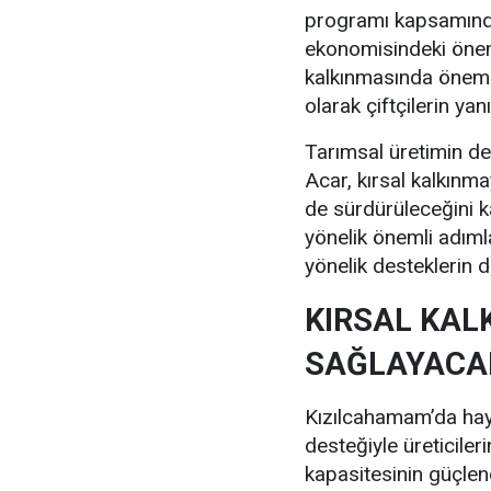
programı kapsamında
ekonomisindeki önemin
kalkınmasında önemli
olarak çiftçilerin yan
Tarımsal üretimin de
Acar, kırsal kalkınm
de sürdürüleceğini k
yönelik önemli adımla
yönelik desteklerin 
KIRSAL KAL
SAĞLAYACA
Kızılcahamam’da haya
desteğiyle üreticiler
kapasitesinin güçlen