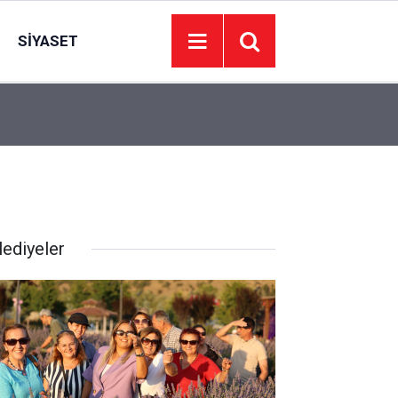
SIYASET
10:12
Ankara Valisi Yakup Canbolat, Şelale Parkı gezd
lediyeler