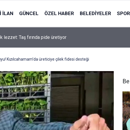
 İLAN
GÜNCEL
ÖZEL HABER
BELEDIYELER
SPOR
ık lezzet: Taş fırında pide üretiyor
u! Kızılcahamam’da üreticiye çilek fidesi desteği
Be