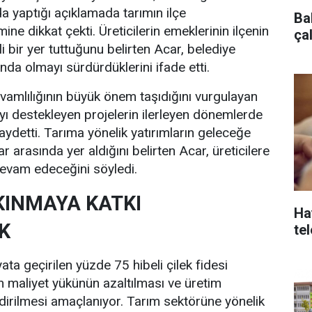
 yaptığı açıklamada tarımın ilçe
Ba
e dikkat çekti. Üreticilerin emeklerinin ilçenin
ça
 bir yer tuttuğunu belirten Acar, belediye
ında olmayı sürdürdüklerini ifade etti.
vamlılığının büyük önem taşıdığını vurgulayan
ayı destekleyen projelerin ilerleyen dönemlerde
aydetti. Tarıma yönelik yatırımların geleceğe
r arasında yer aldığını belirten Acar, üreticilere
devam edeceğini söyledi.
KINMAYA KATKI
Ha
K
te
ta geçirilen yüzde 75 hibeli çilek fidesi
in maliyet yükünün azaltılması ve üretim
dirilmesi amaçlanıyor. Tarım sektörüne yönelik