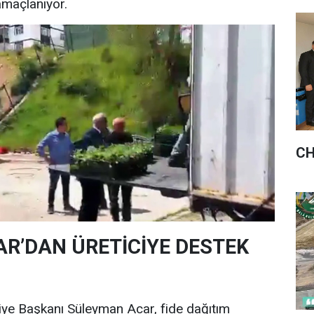
amaçlanıyor.
CH
R’DAN ÜRETİCİYE DESTEK
ye Başkanı Süleyman Acar, fide dağıtım