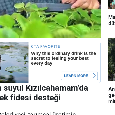
Ma
dü
n suyu! Kızılcahamam’da
An
ge
lek fidesi desteği
mi
lediyesi, tarımsal üretimin