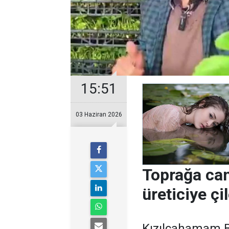
15:51
03 Haziran 2026
Toprağa ca
üreticiye çi
Kızılcahamam Be