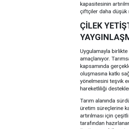
kapasitesinin artırı
çiftçiler daha düşük 
ÇİLEK YETİŞ
YAYGINLAŞM
Uygulamayla birlikte 
amaçlanıyor. Tarımsal
kapsamında gerçekleşt
oluşmasına katkı sağl
yönelmesini teşvik e
hareketliliği destekl
Tarım alanında sürdü
üretim süreçlerine ka
artırılması için çeşit
tarafından hazırlanan