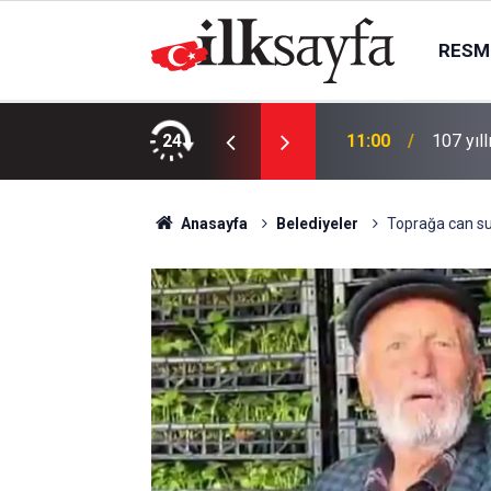
RESMI
üyü uyardı; 2 kuzen tutuklandı
24
11:00
107 yıll
Anasayfa
Belediyeler
Toprağa can suy