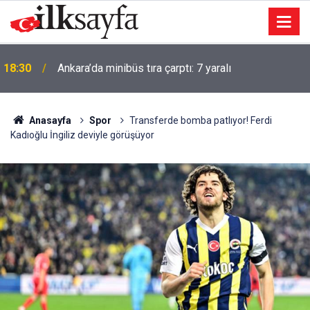
Kütahya’da orman yangını kısa sürede kontrol altına
18:21
alındı
Anasayfa
Spor
Transferde bomba patlıyor! Ferdi
Kadıoğlu İngiliz deviyle görüşüyor