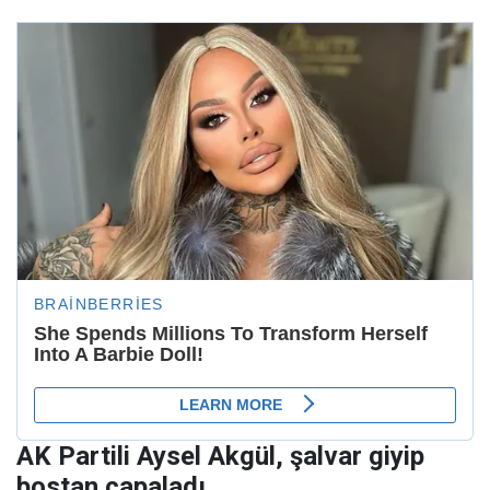
AK Partili Aysel Akgül, şalvar giyip
bostan çapaladı