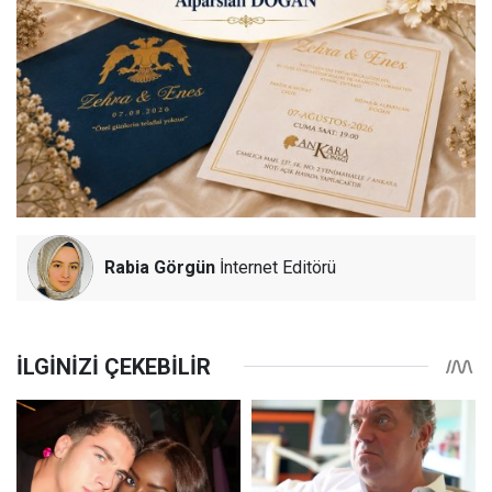
Rabia Görgün
İnternet Editörü