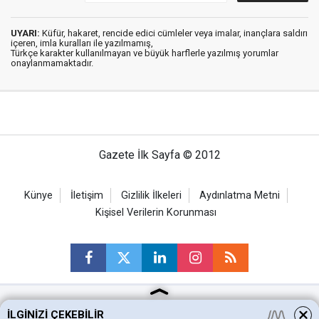
UYARI:
Küfür, hakaret, rencide edici cümleler veya imalar, inançlara saldırı
içeren, imla kuralları ile yazılmamış,
Türkçe karakter kullanılmayan ve büyük harflerle yazılmış yorumlar
onaylanmamaktadır.
Gazete İlk Sayfa © 2012
Künye
İletişim
Gizlilik İlkeleri
Aydınlatma Metni
Kişisel Verilerin Korunması
İLGINIZI ÇEKEBILIR
Ankara Haberleri