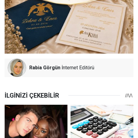
Rabia Görgün
İnternet Editörü