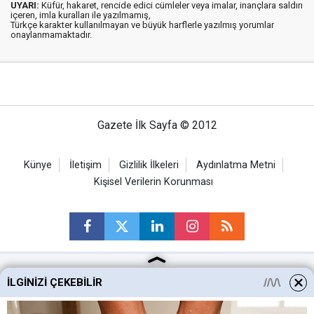
UYARI:
Küfür, hakaret, rencide edici cümleler veya imalar, inançlara saldırı
içeren, imla kuralları ile yazılmamış,
Türkçe karakter kullanılmayan ve büyük harflerle yazılmış yorumlar
onaylanmamaktadır.
Gazete İlk Sayfa © 2012
Künye
İletişim
Gizlilik İlkeleri
Aydınlatma Metni
Kişisel Verilerin Korunması
İLGINIZI ÇEKEBILIR
Ankara Haberleri
Keçiören Haberleri