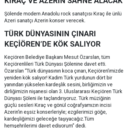
KIRAÇ VE AZERİN SAHNE ALACAK
Şölende modern Anadolu rock sanatçısı Kıraç ile ünlü
Azeri sanatçı Azerin konser verecek.
TÜRK DÜNYASININ ÇINARI
KEÇİÖREN’DE KÖK SALIYOR
Keçiören Belediye Başkanı Mesut Özarslan, tüm
Keçiörenlileri Türk Dünyası Şölenine davet etti.
Özarslan “Türk dünyasının koca çınarı, Keçiören’imizde
yeniden kök salıyor! Kadim Türk yurdunun dört bir
yanından yükselen kardeşlik sesini, birliğimizin ve
dirliğimizin nişanesi olan 3. Uluslararası Keçiören Türk
Dünyası Şöleni ile taçlandırıyoruz. Türk müziğinin
güçlü sesleri Kıraç ve gönül coğrafyamızın incisi
Azerin’in eşsiz konserleriyle; ezgilerimizi göğe,
kardeşliğimizi geleceğe taşıyacağız.Tüm
hemşehrilerimi davet ediyorum” dedi.