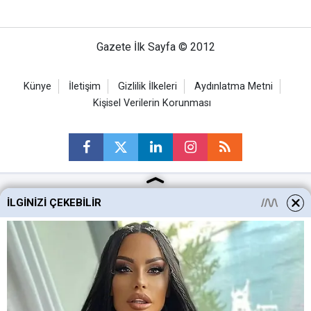
Gazete İlk Sayfa © 2012
Künye
İletişim
Gizlilik İlkeleri
Aydınlatma Metni
Kişisel Verilerin Korunması
İLGINIZI ÇEKEBILIR
Ankara Haberleri
Keçiören Haberleri
Altındağ Haberleri
Sincan Haberleri
Mamak Haberleri