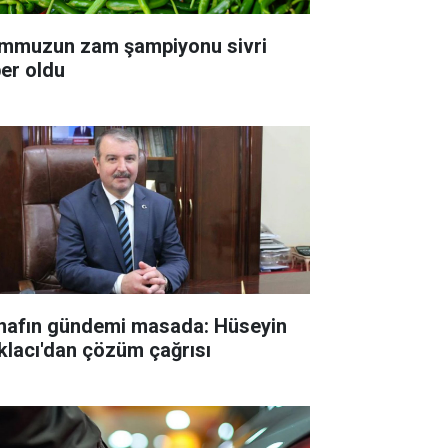
mmuzun zam şampiyonu sivri
ber oldu
nafın gündemi masada: Hüseyin
klacı'dan çözüm çağrısı