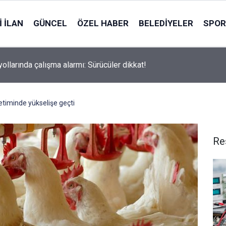
 İLAN
GÜNCEL
ÖZEL HABER
BELEDIYELER
SPOR
yollarında çalışma alarmı: Sürücüler dikkat!
timinde yükselişe geçti
Re