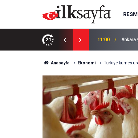
RESMI
atağı: Milyonlarca liralık malzeme alınacak
24
11:00
Ankara 
Anasayfa
Ekonomi
Türkiye kümes üre