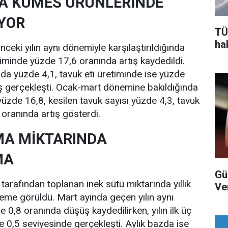
DA KÜMES ÜRÜNLERİNDE
YOR
TÜ
ha
önceki yılın aynı dönemiyle karşılaştırıldığında
iminde yüzde 17,6 oranında artış kaydedildi.
nda yüzde 4,1, tavuk eti üretiminde ise yüzde
ş gerçekleşti. Ocak-mart dönemine bakıldığında
yüzde 16,8, kesilen tavuk sayısı yüzde 4,3, tavuk
 oranında artış gösterdi.
MA MİKTARINDA
MA
Gü
i tarafından toplanan inek sütü miktarında yıllık
Ver
ileme görüldü. Mart ayında geçen yılın aynı
0,8 oranında düşüş kaydedilirken, yılın ilk üç
 0,5 seviyesinde gerçekleşti. Aylık bazda ise