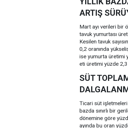
YILLIK BAZ
ARTIŞ SÜRÜ
Mart ayı verileri bir 
tavuk yumurtası üret
Kesilen tavuk sayısı
0,2 oranında yükseli
ise yumurta üretimi 
eti üretimi yüzde 2,3
SÜT TOPLA
DALGALAN
Ticari süt işletmeler
bazda sınırlı bir ger
dönemine göre yüzde 
ayında bu oran yüzde