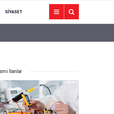
SIYASET
10:20
Sincan Belediyesi Anayurt’ta 1 milyon TL’ye ars
smi İlanlar