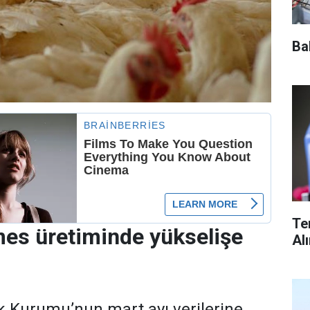
Ba
Te
es üretiminde yükselişe
Al
tik Kurumu’nun mart ayı verilerine