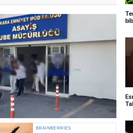
Te
bi
Es
Ta