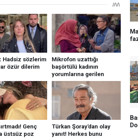
Ma
fa
Ba
Do