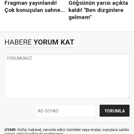
HABERE
YORUM KAT
UYARI:
Küfür, hakaret, rencide edici cümleler veya imalar, inançlara saldırı
içeren, imla kuralları ile yazılmamış,