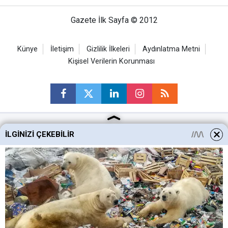
Gazete İlk Sayfa © 2012
Künye
İletişim
Gizlilik İlkeleri
Aydınlatma Metni
Kişisel Verilerin Korunması
İLGINIZI ÇEKEBILIR
Ankara Haberleri
Keçiören Haberleri
Altındağ Haberleri
Sincan Haberleri
Mamak Haberleri