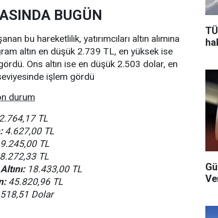
SASINDA BUGÜN
TÜ
nan bu hareketlilik, yatırımcıları altın alımına
ha
 gram altın en düşük 2.739 TL, en yüksek ise
gördü. Ons altın ise en düşük 2.503 dolar, en
seviyesinde işlem gördü
son durum
2.764,17 TL
:
4.627,00 TL
9.245,00 TL
8.272,33 TL
Gü
ltını:
18.433,00 TL
Ver
n:
45.820,96 TL
518,51 Dolar