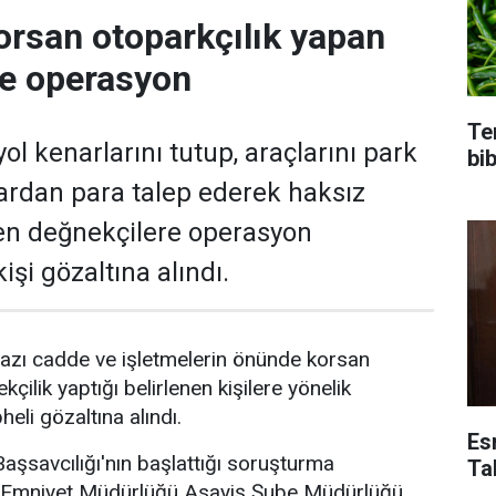
orsan otoparkçılık yapan
re operasyon
Te
ol kenarlarını tutup, araçlarını park
bi
ardan para talep ederek haksız
en değnekçilere operasyon
işi gözaltına alındı.
azı cadde ve işletmelerin önünde korsan
kçilik yaptığı belirlenen kişilere yönelik
li gözaltına alındı.
Es
şsavcılığı'nın başlattığı soruşturma
Ta
Emniyet Müdürlüğü Asayiş Şube Müdürlüğü