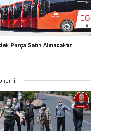
dek Parça Satın Alınacaktır
onomi