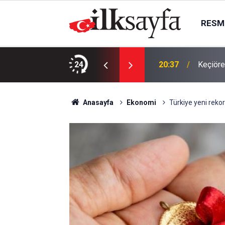
RESMI
vinde ölü bulundu
24
20:37
Keçiöre
Anasayfa
Ekonomi
Türkiye yeni reko