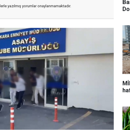
Ba
flerle yazılmış yorumlar onaylanmamaktadır.
Do
Mİ
ha