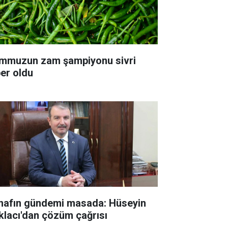
mmuzun zam şampiyonu sivri
ber oldu
nafın gündemi masada: Hüseyin
klacı'dan çözüm çağrısı