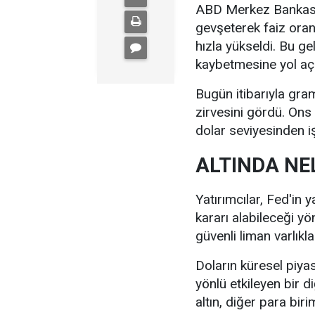
ABD Merkez Bankası'
gevşeterek faiz oranla
hızla yükseldi. Bu ge
kaybetmesine yol açar
Bugün itibarıyla gram
zirvesini gördü. Ons 
dolar seviyesinden i
ALTINDA NE
Yatırımcılar, Fed'in 
kararı alabileceği yön
güvenli liman varlıkla
Doların küresel piyas
yönlü etkileyen bir d
altın, diğer para biri