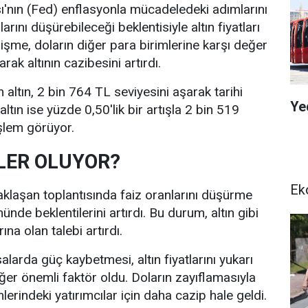
nın (Fed) enflasyonla mücadeledeki adımlarını
rını düşürebileceği beklentisiyle altın fiyatları
lişme, doların diğer para birimlerine karşı değer
ak altının cazibesini artırdı.
 altın, 2 bin 764 TL seviyesini aşarak tarihi
Ye
altın ise yüzde 0,50'lik bir artışla 2 bin 519
şlem görüyor.
LER OLUYOR?
Ek
yaklaşan toplantısında faiz oranlarını düşürme
ünde beklentilerini artırdı. Bu durum, altın gibi
rına olan talebi artırdı.
alarda güç kaybetmesi, altın fiyatlarını yukarı
iğer önemli faktör oldu. Doların zayıflamasıyla
mlerindeki yatırımcılar için daha cazip hale geldi.