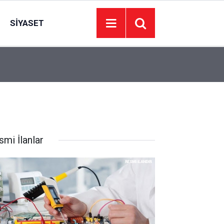
SIYASET
20:34
Adalet Bakanı: Terörün olduğu yerde hukuk ve y
smi İlanlar