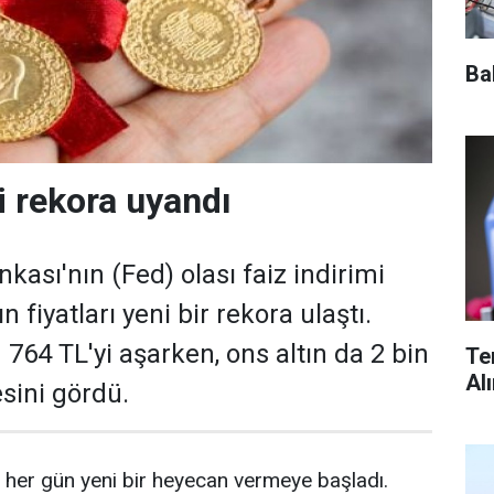
Ba
i rekora uyandı
ası'nın (Fed) olası faiz indirimi
ın fiyatları yeni bir rekora ulaştı.
 764 TL'yi aşarken, ons altın da 2 bin
Te
Al
esini gördü.
çin her gün yeni bir heyecan vermeye başladı.