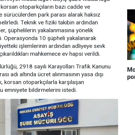
e korsan otoparkçıların bazı cadde ve
de sürücülerden park parası alarak haksız
elirledi. Teknik ve fiziki takibin ardından
er, şüphelilerin yakalanmasına yönelik
. Operasyonda 10 şüpheli yakalanarak
iyetteki işlemlerinin ardından adliyeye sevk
çıkarıldıkları mahkemece ev hapsi verildi.
rlüğü, 2918 sayılı Karayolları Trafik Kanunu
Mo
sı adı altında ücret alınmasının yasa dışı
po
k, korsan otoparkçılarla karşılaşan
 emniyete bildirmelerini istedi.