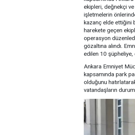
ekipleri, değnekçi v
işletmelerin önlerin
kazanç elde ettiğini b
harekete geçen ekipl
operasyon düzenledi
gözaltına alındı. Emn
edilen 10 şüpheliye, 
Ankara Emniyet Müdü
kapsamında park para
olduğunu hatırlatara
vatandaşların durumu