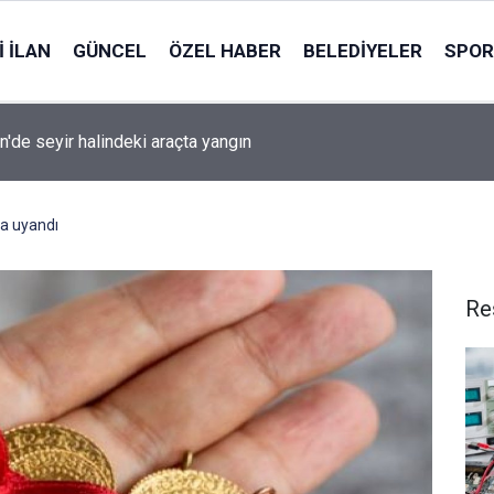
 İLAN
GÜNCEL
ÖZEL HABER
BELEDIYELER
SPOR
n'de seyir halindeki araçta yangın
ra uyandı
Re