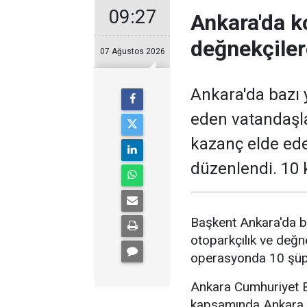
09:27
Ankara'da k
değnekçile
07 Ağustos 2026
Ankara'da bazı y
eden vatandaşl
kazanç elde ed
düzenlendi. 10 k
Başkent Ankara'da b
otoparkçılık ve değne
operasyonda 10 şüphe
Ankara Cumhuriyet Ba
kapsamında Ankara 