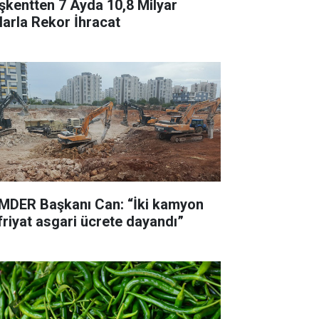
şkentten 7 Ayda 10,8 Milyar
larla Rekor İhracat
MDER Başkanı Can: “İki kamyon
friyat asgari ücrete dayandı”