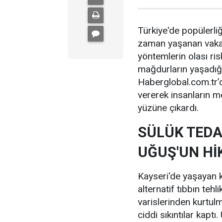
Türkiye'de popülerliğ
zaman yaşanan vakala
yöntemlerin olası ri
mağdurların yaşadığı 
Haberglobal.com.tr’d
vererek insanların me
yüzüne çıkardı.
SÜLÜK TEDA
UĞUŞ'UN Hİ
Kayseri'de yaşayan 
alternatif tıbbın tehl
varislerinden kurtulm
ciddi sıkıntılar kapt