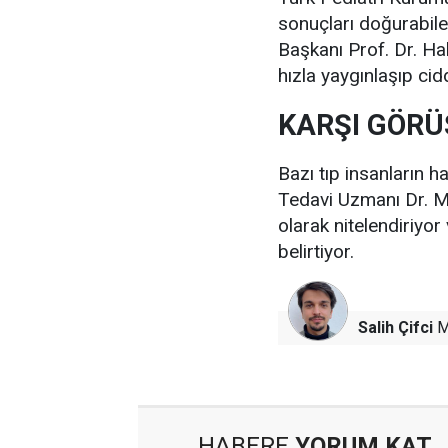
sonuçları doğurabil
Başkanı Prof. Dr. Ha
hızla yaygınlaşıp cid
KARŞI GÖRÜ
Bazı tıp insanların 
Tedavi Uzmanı Dr. M
olarak nitelendiriyo
belirtiyor.
Salih Çifci
M
HABERE
YORUM KAT