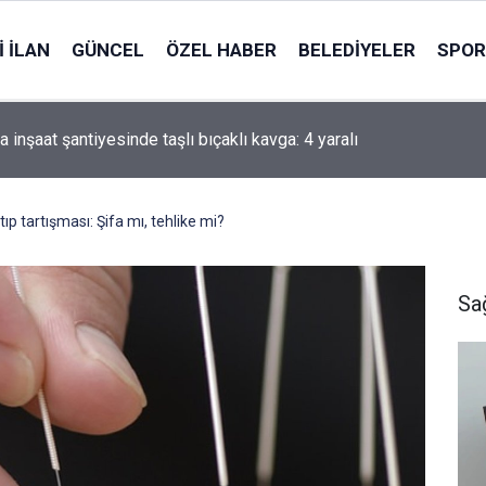
 İLAN
GÜNCEL
ÖZEL HABER
BELEDIYELER
SPOR
i'li Zorlu: Türk Dünyası Düşünce ve Araştırma Merkezi’ni Keçiören
ararı aldık
tıp tartışması: Şifa mı, tehlike mi?
Sa