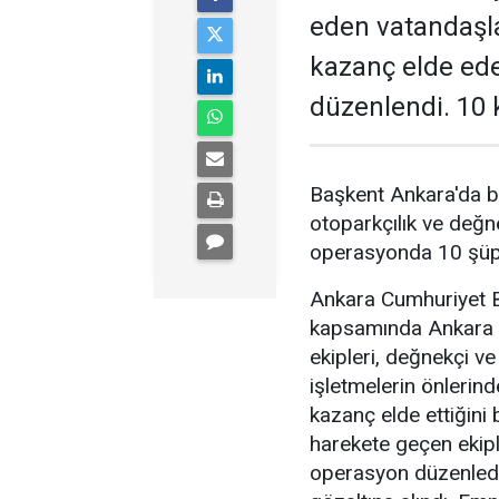
eden vatandaşl
kazanç elde ed
düzenlendi. 10 k
Başkent Ankara'da b
otoparkçılık ve değne
operasyonda 10 şüphe
Ankara Cumhuriyet Ba
kapsamında Ankara 
ekipleri, değnekçi v
işletmelerin önlerin
kazanç elde ettiğini b
harekete geçen ekipl
operasyon düzenledi