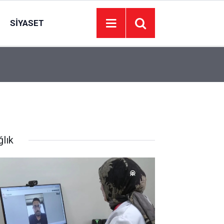
SIYASET
’de
Juventus Inter maçı hangi kanalda, Juventus Int
23:04
oynanacak?
ğlık