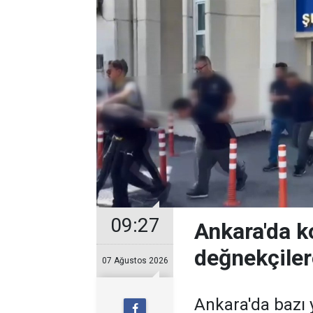
09:27
Ankara'da k
değnekçile
07 Ağustos 2026
Ankara'da bazı y