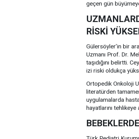
geçen gün büyümeye
UZMANLARD
RİSKİ YÜKSE
Gülersöyler’in bir ara
Uzmanı Prof. Dr. Meh
taşıdığını belirtti.
izi riski oldukça yük
Ortopedik Onkoloji U
literatürden tamame
uygulamalarda hastal
hayatlarını tehlikeye
BEBEKLERD
Türk Pediatri Kurum