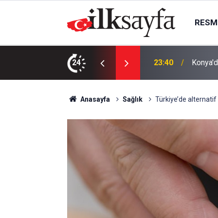
RESMI
AK Part
ı bıçaklı kavga: 4 yaralı
24
23:09
kurma k
Anasayfa
Sağlık
Türkiye’de alternatif 