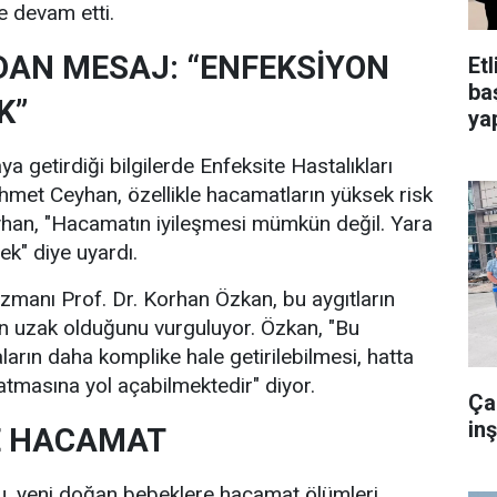
 devam etti.
AN MESAJ: “ENFEKSİYON
Et
ba
K”
yap
ya getirdiği bilgilerde Enfeksite Hastalıkları
met Ceyhan, özellikle hacamatların yüksek risk
 Ceyhan, "Hacamatın iyileşmesi mümkün değil. Yara
sek" diye uyardı.
zmanı Prof. Dr. Korhan Özkan, bu aygıtların
n uzak olduğunu vurguluyor. Özkan, "Bu
arın daha komplike hale getirilebilmesi, hatta
 atmasına yol açabilmektedir" diyor.
Ça
in
E HACAMAT
u, yeni doğan bebeklere hacamat ölümleri