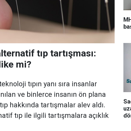
MH
ba
lternatif tıp tartışması:
like mi?
teknoloji tıpın yanı sıra insanlar
anılan ve binlerce insanın ön plana
Sa
 tıp hakkında tartışmalar alev aldı.
uz
tif tıp ile ilgili tartışmalara açıklık
dö