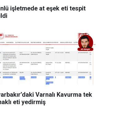
ünlü işletmede at eşek eti tespit
ldi
yarbakır’daki Varnalı Kavurma tek
naklı eti yedirmiş