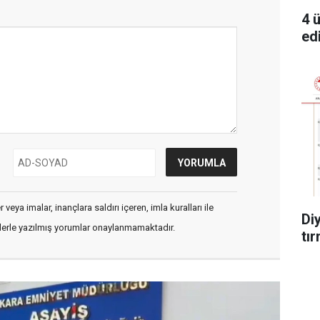
4 
edi
veya imalar, inançlara saldırı içeren, imla kuralları ile
Di
flerle yazılmış yorumlar onaylanmamaktadır.
tır