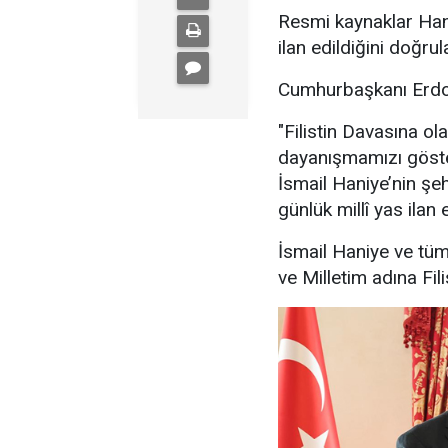
Resmi kaynaklar Han
ilan edildiğini doğrul
Cumhurbaşkanı Erdoğa
"Filistin Davasına ola
dayanışmamızı göst
İsmail Haniye’nin şe
günlük millî yas ilan e
İsmail Haniye ve tüm 
ve Milletim adına Fili