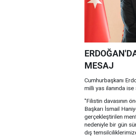
ERDOĞAN'D
MESAJ
Cumhurbaşkanı Erdoğ
milli yas ilanında ise
"Filistin davasının 
Başkarı İsmail Hani
gerçekleştirilen men
nedeniyle bir gün sür
dış temsilcilikleri