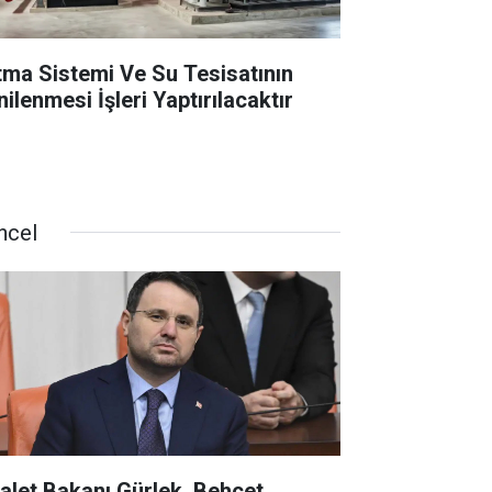
ıtma Sistemi Ve Su Tesisatının
ilenmesi İşleri Yaptırılacaktır
ncel
alet Bakanı Gürlek, Behçet