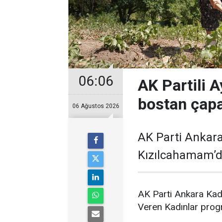
06:06
AK Partili A
bostan çapa
06 Ağustos 2026
AK Parti Ankara
Kızılcahamam’da
AK Parti Ankara Kad
Veren Kadınlar prog