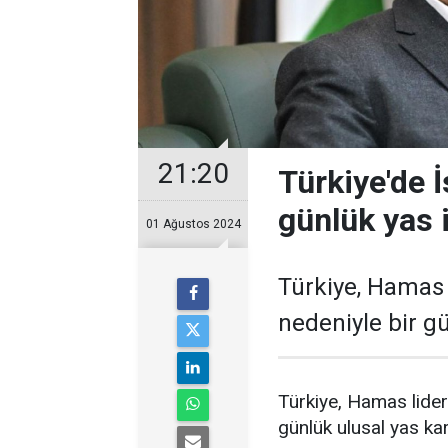
21:20
Türkiye'de İ
günlük yas i
01 Ağustos 2024
Türkiye, Hamas 
nedeniyle bir gü
Türkiye, Hamas lider
günlük ulusal yas kara