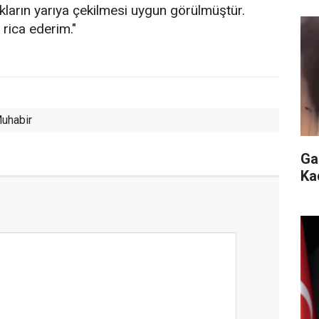
kların yarıya çekilmesi uygun görülmüştür.
i rica ederim."
uhabir
Ga
Ka