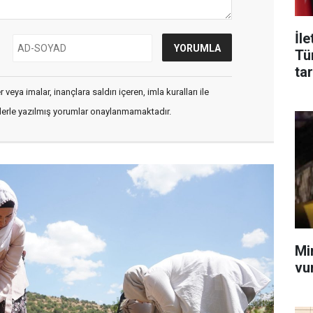
İl
Tü
tar
veya imalar, inançlara saldırı içeren, imla kuralları ile
flerle yazılmış yorumlar onaylanmamaktadır.
Mi
vu