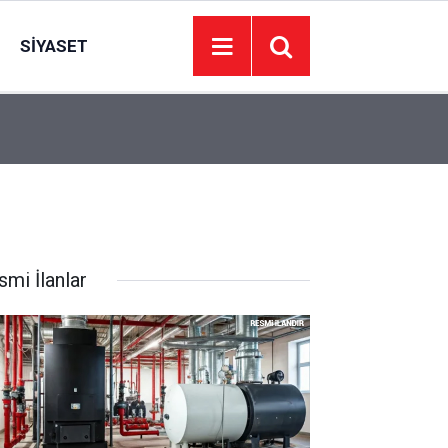
SIYASET
Aksa Grup Şirketleri, Küresel Atılımı Ve Türkiye'
09:36
500'de Yer Aldı
smi İlanlar