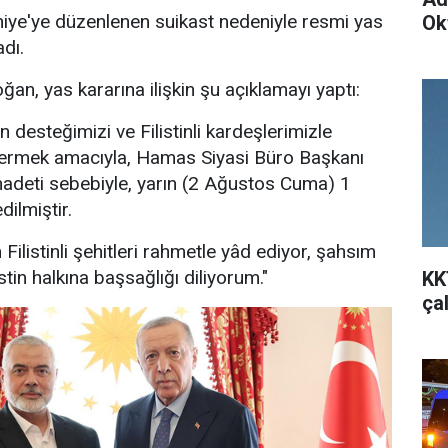
iye'ye düzenlenen suikast nedeniyle resmi yas
Ok
adı.
n, yas kararına ilişkin şu açıklamayı yaptı:
n desteğimizi ve Filistinli kardeşlerimizle
ermek amacıyla, Hamas Siyasi Büro Başkanı
hadeti sebebiyle, yarın (2 Ağustos Cuma) 1
dilmiştir.
Filistinli şehitleri rahmetle yâd ediyor, şahsım
stin halkına başsağlığı diliyorum."
KK
ça