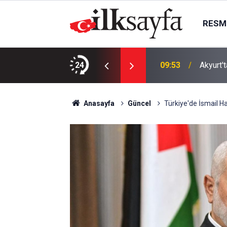
RESMI
tay'ın Ailesiyle Görüşecek
24
09:53
Akyurt't
Anasayfa
Güncel
Türkiye'de İsmail Han