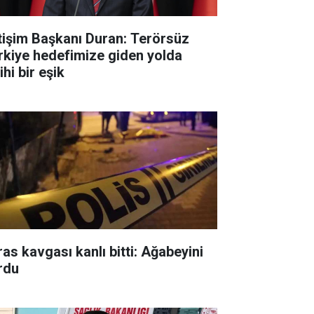
etişim Başkanı Duran: Terörsüz
rkiye hedefimize giden yolda
ihi bir eşik
ras kavgası kanlı bitti: Ağabeyini
rdu