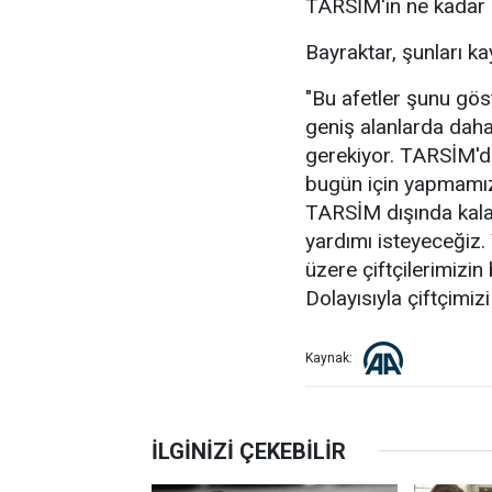
TARSİM'in ne kadar ö
Bayraktar, şunları ka
"Bu afetler şunu gö
geniş alanlarda dah
gerekiyor. TARSİM'd
bugün için yapmamız
TARSİM dışında kalan
yardımı isteyeceğiz
üzere çiftçilerimizin
Dolayısıyla çiftçimi
Kaynak: