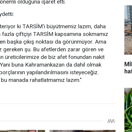
nemli olduğuna işaret etti.
ydetti:
steriyor ki TARSİM'i büyütmemiz lazım, daha
a fazla çiftçiyi TARSİM kapsamına sokmamız
en başka çıkış noktası da görünmüyor. Ama
 gereken şu. Bu afetlerden zarar gören ve
 üreticilerimize de biz afet fonundan nakit
Mİ
. Yani buna Kahramankazan da dahil olmak
ha
 borçlarının yapılandırılmasını isteyeceğiz.
zi bu manada rahatlatmamız lazım."