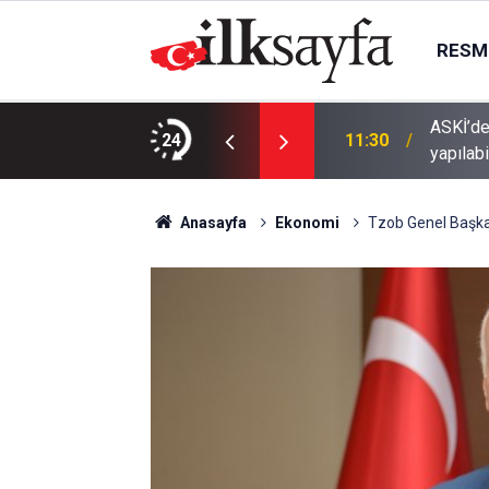
RESMI
ASKİ’de
24
11:30
yapılabi
Anasayfa
Ekonomi
Tzob Genel Başka