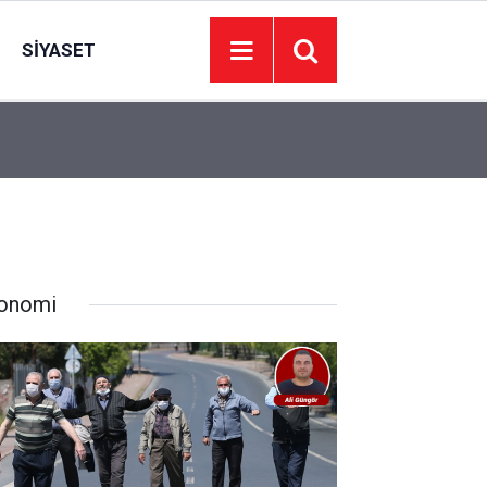
SIYASET
11:10
Aileden topluma uzanan huzur yolunun dört tem
onomi