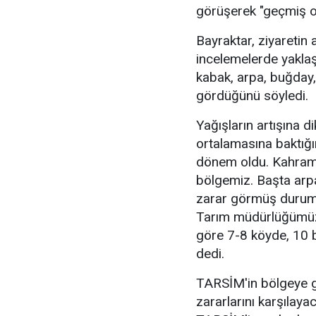
görüşerek "geçmiş olsu
Bayraktar, ziyaretin
incelemelerde yaklaşı
kabak, arpa, buğday,
gördüğünü söyledi.
Yağışların artışına d
ortalamasına baktığım
dönem oldu. Kahrama
bölgemiz. Başta arp
zarar görmüş durumd
Tarım müdürlüğümüz t
göre 7-8 köyde, 10 b
dedi.
TARSİM'in bölgeye gel
zararlarını karşılaya