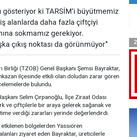
u gösteriyor ki TARSİM'i büyütmemiz
ş alanlarda daha fazla çiftçiyi
ına sokmamız gerekiyor.
ka çıkış noktası da görünmüyor"
rı Birliği (TZOB) Genel Başkanı Şemsi Bayraktar,
azan ilçesinde etkili olan doludan zarar gören
ncelemelerde bulundu.
Başkanı Selim Çırpanoğlu, İlçe Ziraat Odası
 ve çiftçilerle bir araya gelerek sağanak ve
ime verdiği zararları yerinde değerlendirdi.
 etkilenen bölgelerden Yassıören
alanları ziyaret eden Bayraktar, üreticilerle