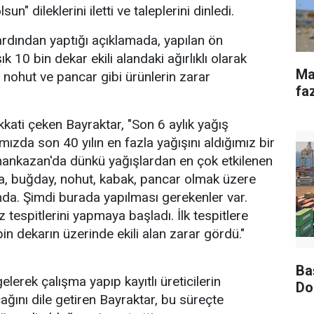
n" dileklerini iletti ve taleplerini dinledi.
 ardından yaptığı açıklamada, yapılan ön
k 10 bin dekar ekili alandaki ağırlıklı olarak
Ma
 nohut ve pancar gibi ürünlerin zarar
fa
ikkati çeken Bayraktar, "Son 6 aylık yağış
ızda son 40 yılın en fazla yağışını aldığımız bir
nkazan'da dünkü yağışlardan en çok etkilenen
a, buğday, nohut, kabak, pancar olmak üzere
a. Şimdi burada yapılması gerekenler var.
espitlerini yapmaya başladı. İlk tespitlere
in dekarın üzerinde ekili alan zarar gördü."
Ba
erek çalışma yapıp kayıtlı üreticilerin
Do
cağını dile getiren Bayraktar, bu süreçte