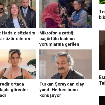
Te
bi
Es
Ta