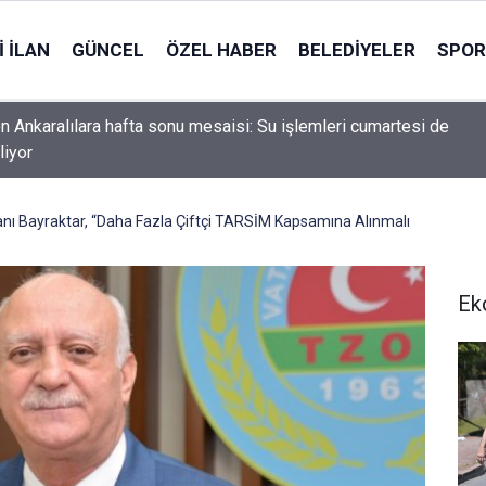
 İLAN
GÜNCEL
ÖZEL HABER
BELEDIYELER
SPOR
n Ankaralılara hafta sonu mesaisi: Su işlemleri cumartesi de
liyor
nı Bayraktar, “Daha Fazla Çiftçi TARSİM Kapsamına Alınmalı
Ek