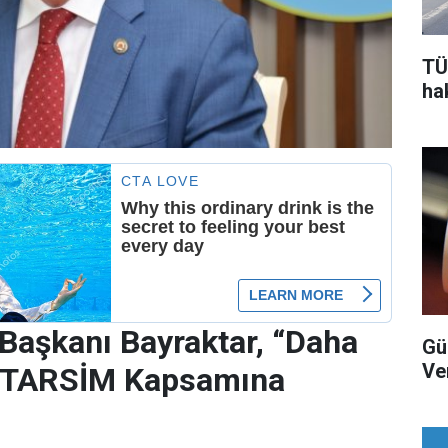
TÜ
ha
Başkanı Bayraktar, “Daha
Gü
Ver
çi TARSİM Kapsamına