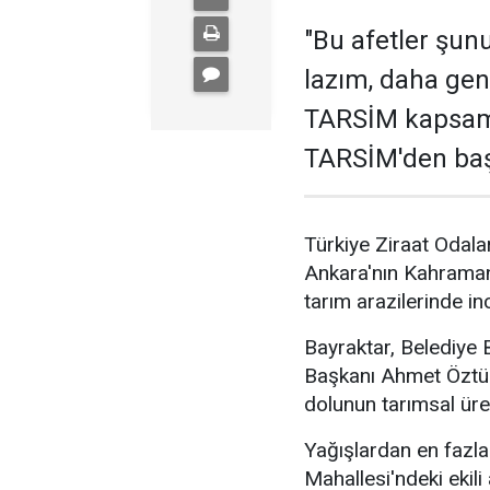
"Bu afetler şun
lazım, daha geni
TARSİM kapsam
TARSİM'den baş
Türkiye Ziraat Odala
Ankara'nın Kahramank
tarım arazilerinde i
Bayraktar, Belediye 
Başkanı Ahmet Öztürk
dolunun tarımsal üret
Yağışlardan en fazla
Mahallesi'ndeki ekili 