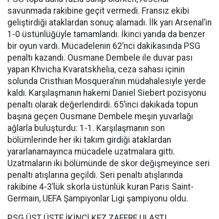
savunmada rakibine geçit vermedi. Fransız ekibi
geliştirdiği ataklardan sonuç alamadı. İlk yarı Arsenal’in
1-0 üstünlüğüyle tamamlandı. İkinci yarıda da benzer
bir oyun vardı. Mücadelenin 62’nci dakikasında PSG
penaltı kazandı. Ousmane Dembele ile duvar pası
yapan Khvicha Kvaratskhelia, ceza sahası içinin
solunda Cristhian Mosquera’nın müdahalesiyle yerde
kaldı. Karşılaşmanın hakemi Daniel Siebert pozisyonu
penaltı olarak değerlendirdi. 65’inci dakikada topun
başına geçen Ousmane Dembele meşin yuvarlağı
ağlarla buluşturdu: 1-1. Karşılaşmanın son
bölümlerinde her iki takım girdiği ataklardan
yararlanamayınca mücadele uzatmalara gitti.
Uzatmaların iki bölümünde de skor değişmeyince seri
penaltı atışlarına geçildi. Seri penaltı atışlarında
rakibine 4-3’lük skorla üstünlük kuran Paris Saint-
Germain, UEFA Şampiyonlar Ligi şampiyonu oldu.
PSG ÜST ÜSTE İKİNCİ KEZ ZAFERE ULAŞTI