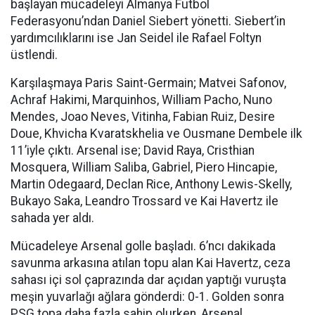
başlayan mücadeleyi Almanya Futbol
Federasyonu’ndan Daniel Siebert yönetti. Siebert’in
yardımcılıklarını ise Jan Seidel ile Rafael Foltyn
üstlendi.
Karşılaşmaya Paris Saint-Germain; Matvei Safonov,
Achraf Hakimi, Marquinhos, William Pacho, Nuno
Mendes, Joao Neves, Vitinha, Fabian Ruiz, Desire
Doue, Khvicha Kvaratskhelia ve Ousmane Dembele ilk
11’iyle çıktı. Arsenal ise; David Raya, Cristhian
Mosquera, William Saliba, Gabriel, Piero Hincapie,
Martin Odegaard, Declan Rice, Anthony Lewis-Skelly,
Bukayo Saka, Leandro Trossard ve Kai Havertz ile
sahada yer aldı.
Mücadeleye Arsenal golle başladı. 6’ncı dakikada
savunma arkasına atılan topu alan Kai Havertz, ceza
sahası içi sol çaprazında dar açıdan yaptığı vuruşta
meşin yuvarlağı ağlara gönderdi: 0-1. Golden sonra
PSG topa daha fazla sahip olurken, Arsenal