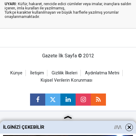
UYARI:
Küfür, hakaret, rencide edici cümleler veya imalar, inançlara saldırı
içeren, imla kuralları ile yazılmamış,
Türkçe karakter kullanılmayan ve büyük harflerle yazılmış yorumlar
onaylanmamaktadır.
Gazete İlk Sayfa © 2012
Künye
İletişim
Gizlilik İlkeleri
Aydınlatma Metni
Kişisel Verilerin Korunması
Ankara Haberleri
İLGINIZI ÇEKEBILIR
Keçiören Haberleri