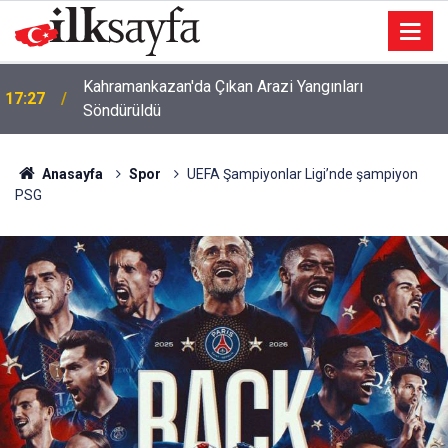
Kahramankazan'da Çıkan Arazi Yangınları
17:27
Söndürüldü
Anasayfa
Spor
UEFA Şampiyonlar Ligi’nde şampiyon
PSG