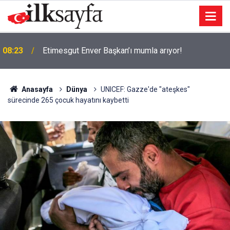
08:23
Etimesgut Enver Başkan’ı mumla arıyor!
Anasayfa
Dünya
UNICEF: Gazze'de "ateşkes"
sürecinde 265 çocuk hayatını kaybetti