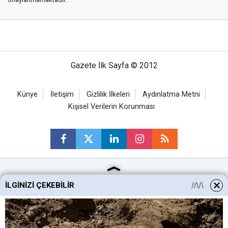
Gazete İlk Sayfa © 2012
Künye
İletişim
Gizlilik İlkeleri
Aydınlatma Metni
Kişisel Verilerin Korunması
Ankara Haberleri
İLGINIZI ÇEKEBILIR
Keçiören Haberleri
Altındağ Haberleri