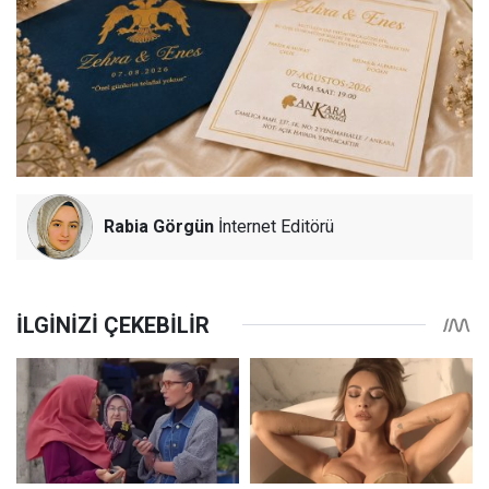
Rabia Görgün
İnternet Editörü