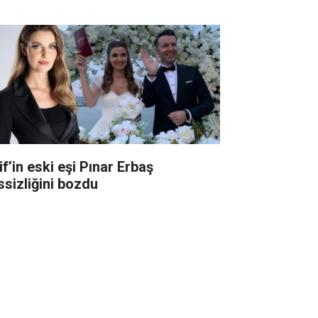
f’in eski eşi Pınar Erbaş
ssizliğini bozdu