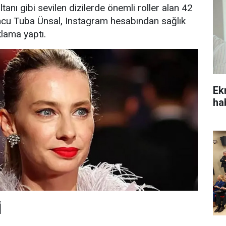
anı gibi sevilen dizilerde önemli roller alan 42
ncu Tuba Ünsal, Instagram hesabından sağlık
klama yaptı.
Ek
ha
İ