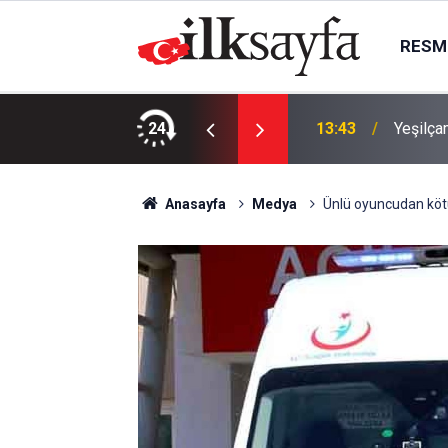
RESMI
emesi: Yeni dönem resmen başladı
24
13:43
Yeşilça
Anasayfa
Medya
Ünlü oyuncudan kötü