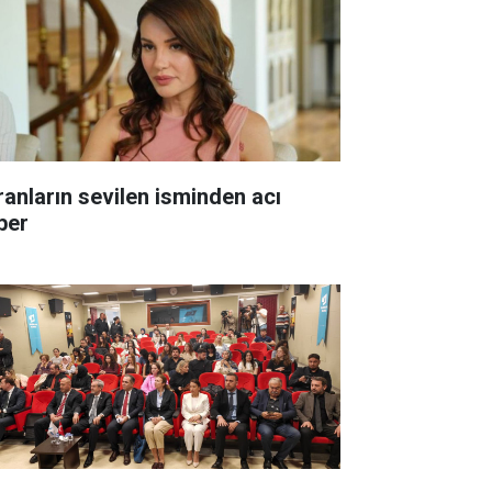
ranların sevilen isminden acı
ber