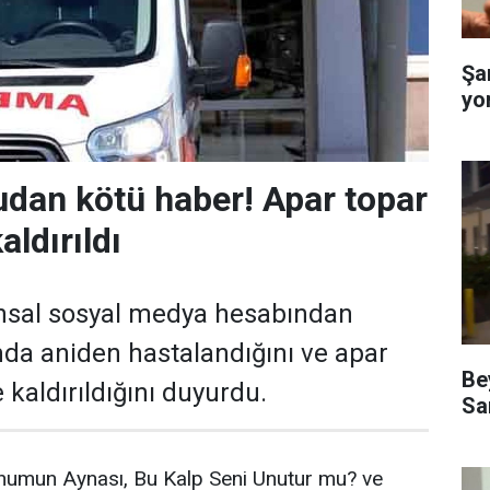
Şa
yo
dan kötü haber! Apar topar
ldırıldı
sal sosyal medya hesabından
mda aniden hastalandığını ve apar
Be
kaldırıldığını duyurdu.
Sa
humun Aynası, Bu Kalp Seni Unutur mu? ve