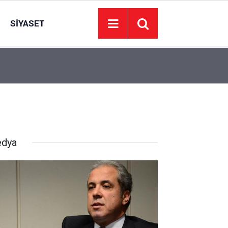
SIYASET
13:00
Keçiören Belediyesi Kur’an talebelerine ikramd
dya