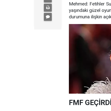
Mehmed: Fetihler Sult
yaşındaki güzel oyu
durumuna ilişkin açı
FMF GEÇİRD