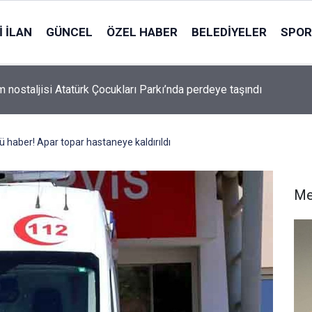
 İLAN
GÜNCEL
ÖZEL HABER
BELEDIYELER
SPOR
m nostaljisi Atatürk Çocukları Parkı’nda perdeye taşındı
 haber! Apar topar hastaneye kaldırıldı
Me