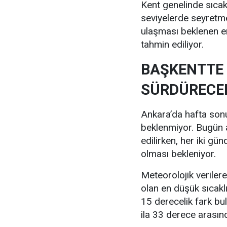
Kent genelinde sıcak
seviyelerde seyretm
ulaşması beklenen e
tahmin ediliyor.
BAŞKENTTE 
SÜRDÜRECE
Ankara’da hafta sonu 
beklenmiyor. Bugün a
edilirken, her iki gü
olması bekleniyor.
Meteorolojik verile
olan en düşük sıcakl
15 derecelik fark bu
ila 33 derece arası