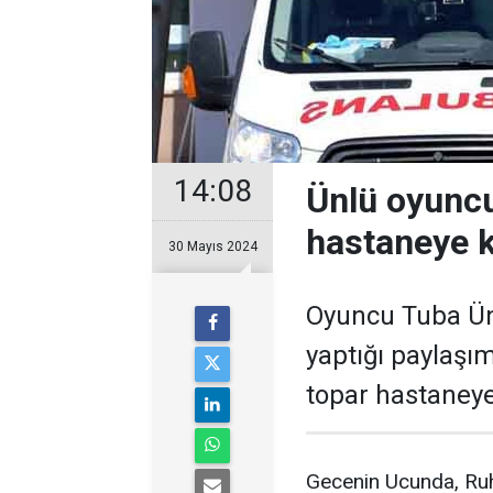
14:08
Ünlü oyuncu
hastaneye ka
30 Mayıs 2024
Oyuncu Tuba Ün
yaptığı paylaşı
topar hastaneye 
Gecenin Ucunda, Ru