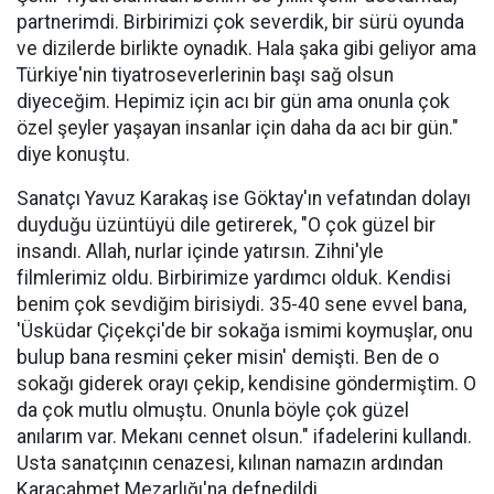
partnerimdi. Birbirimizi çok severdik, bir sürü oyunda
ve dizilerde birlikte oynadık. Hala şaka gibi geliyor ama
Türkiye'nin tiyatroseverlerinin başı sağ olsun
diyeceğim. Hepimiz için acı bir gün ama onunla çok
özel şeyler yaşayan insanlar için daha da acı bir gün."
diye konuştu.
Sanatçı Yavuz Karakaş ise Göktay'ın vefatından dolayı
duyduğu üzüntüyü dile getirerek, "O çok güzel bir
insandı. Allah, nurlar içinde yatırsın. Zihni'yle
filmlerimiz oldu. Birbirimize yardımcı olduk. Kendisi
benim çok sevdiğim birisiydi. 35-40 sene evvel bana,
'Üsküdar Çiçekçi'de bir sokağa ismimi koymuşlar, onu
bulup bana resmini çeker misin' demişti. Ben de o
sokağı giderek orayı çekip, kendisine göndermiştim. O
da çok mutlu olmuştu. Onunla böyle çok güzel
anılarım var. Mekanı cennet olsun." ifadelerini kullandı.
Usta sanatçının cenazesi, kılınan namazın ardından
Karacahmet Mezarlığı'na defnedildi.