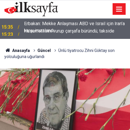
Husumetlisini vurup çarşafa büründü; takside
15:23
yakalandı
Anasayfa
Güncel
Ünlü tiyatrocu Zihni Göktay son
yolculuğuna uğurlandı