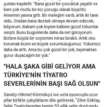
şunları kaydetti: "Bana güzel bir çocukluk yaşattı ve
beni çok mutlu bir kız çocuğu olarak büyüttü.
Annemin yanına gitti. Bir meleğim vardı, artık iki tane
oldu. Oradan bana destek olmaya devam edecek,
biliyorum. Babam çok kişinin kalbine güzel tohumlar
serpti. Bunu bugünlerde daha da net görüyorum.
Bizlere büyük bir soyismini miras bıraktı. Artık onu
korumak bizim en büyük sorumluluğumuz. Yükümüz
daha da arttı. Ama bu çok güzel bir yük, taşımaktan
gurur duyacağım bir yük."
"HALA ŞAKA GİBİ GELİYOR AMA
TÜRKİYE'NİN TİYATRO
SEVERLERİNİN BAŞI SAĞ OLSUN"
Sanatçı Hikmet Körmükçü ise usta oyuncuyla uzun
yıllar birlikte çalıştıklarını dile getirerek, "Zihni Göktay,
Şehir Tiyatrolarından benim 53 yıllık şehir dostumdu,