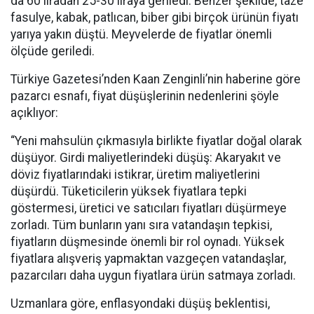
da 60 liradan 25-30 liraya geriledi. Benzer şekilde, taze
fasulye, kabak, patlıcan, biber gibi birçok ürünün fiyatı
yarıya yakın düştü. Meyvelerde de fiyatlar önemli
ölçüde geriledi.
Türkiye Gazetesi’nden Kaan Zenginli’nin haberine göre
pazarcı esnafı, fiyat düşüşlerinin nedenlerini şöyle
açıklıyor:
“Yeni mahsulün çıkmasıyla birlikte fiyatlar doğal olarak
düşüyor. Girdi maliyetlerindeki düşüş: Akaryakıt ve
döviz fiyatlarındaki istikrar, üretim maliyetlerini
düşürdü. Tüketicilerin yüksek fiyatlara tepki
göstermesi, üretici ve satıcıları fiyatları düşürmeye
zorladı. Tüm bunların yanı sıra vatandaşın tepkisi,
fiyatların düşmesinde önemli bir rol oynadı. Yüksek
fiyatlara alışveriş yapmaktan vazgeçen vatandaşlar,
pazarcıları daha uygun fiyatlara ürün satmaya zorladı.
Uzmanlara göre, enflasyondaki düşüş beklentisi,