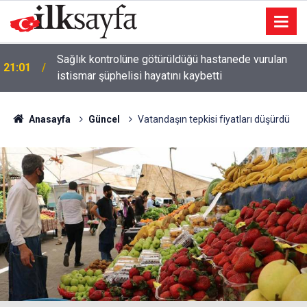
Çılgın Sayısal Loto çekiliş sonuçları açıklandı mı? 8
21:00
Ağustos 2026 Çılgın Sayısal Loto sonuçları ne
zaman açıklanacak?
Anasayfa
Güncel
Vatandaşın tepkisi fiyatları düşürdü