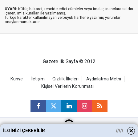
UYARI:
Küfür, hakaret, rencide edici cümleler veya imalar, inançlara saldırı
içeren, imla kuralları ile yazılmamış,
Türkçe karakter kullanılmayan ve büyük harflerle yazılmış yorumlar
onaylanmamaktadır.
Gazete İlk Sayfa © 2012
Künye
İletişim
Gizlilik İlkeleri
Aydınlatma Metni
Kişisel Verilerin Korunması
İLGINIZI ÇEKEBILIR
Ankara Haberleri