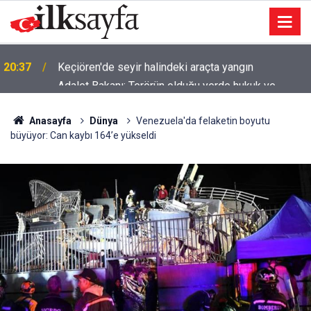
Adalet Bakanı: Terörün olduğu yerde hukuk ve
20:34
yatırım olmaz
Anasayfa
Dünya
Venezuela'da felaketin boyutu
büyüyor: Can kaybı 164’e yükseldi