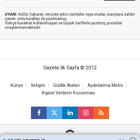
UYARI:
Küfür, hakaret, rencide edici cümleler veya imalar, inançlara saldırı
içeren, imla kuralları ile yazılmamış,
Türkçe karakter kullanılmayan ve büyük harflerle yazılmış yorumlar
onaylanmamaktadır.
Gazete İlk Sayfa © 2012
Künye
İletişim
Gizlilik İlkeleri
Aydınlatma Metni
Kişisel Verilerin Korunması
Ankara Haberleri