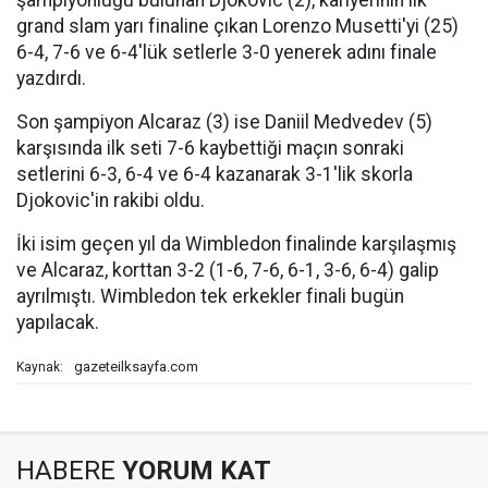
şampiyonluğu bulunan Djokovic (2), kariyerinin ilk
grand slam yarı finaline çıkan Lorenzo Musetti'yi (25)
6-4, 7-6 ve 6-4'lük setlerle 3-0 yenerek adını finale
yazdırdı.
Son şampiyon Alcaraz (3) ise Daniil Medvedev (5)
karşısında ilk seti 7-6 kaybettiği maçın sonraki
setlerini 6-3, 6-4 ve 6-4 kazanarak 3-1'lik skorla
Djokovic'in rakibi oldu.
İki isim geçen yıl da Wimbledon finalinde karşılaşmış
ve Alcaraz, korttan 3-2 (1-6, 7-6, 6-1, 3-6, 6-4) galip
ayrılmıştı. Wimbledon tek erkekler finali bugün
yapılacak.
gazeteilksayfa.com
Kaynak:
HABERE
YORUM KAT