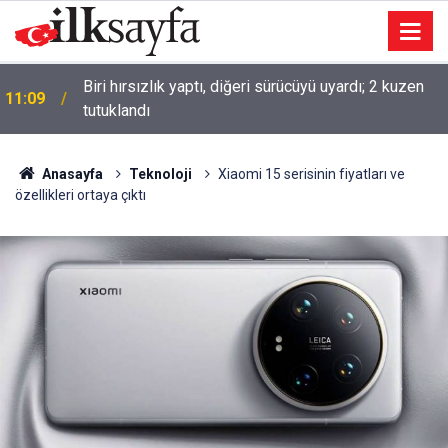
Biri hırsızlık yaptı, diğeri sürücüyü uyardı; 2 kuzen
11:09
tutuklandı
11:00
107 yıllık lezzet: Taş fırında pide üretiyor
Anasayfa
Teknoloji
Xiaomi 15 serisinin fiyatları ve
özellikleri ortaya çıktı