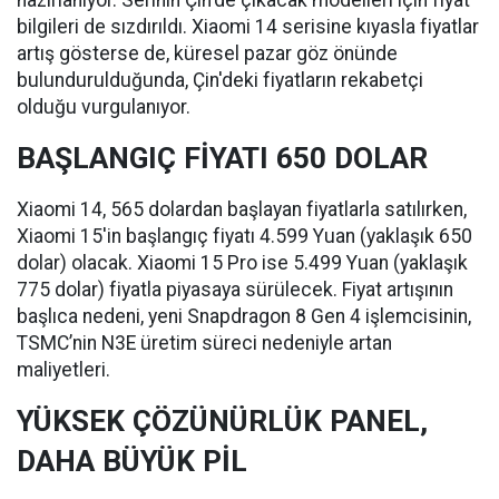
hazırlanıyor. Serinin Çin'de çıkacak modelleri için fiyat
bilgileri de sızdırıldı. Xiaomi 14 serisine kıyasla fiyatlar
artış gösterse de, küresel pazar göz önünde
bulundurulduğunda, Çin'deki fiyatların rekabetçi
olduğu vurgulanıyor.
BAŞLANGIÇ FİYATI 650 DOLAR
Xiaomi 14, 565 dolardan başlayan fiyatlarla satılırken,
Xiaomi 15'in başlangıç fiyatı 4.599 Yuan (yaklaşık 650
dolar) olacak. Xiaomi 15 Pro ise 5.499 Yuan (yaklaşık
775 dolar) fiyatla piyasaya sürülecek. Fiyat artışının
başlıca nedeni, yeni Snapdragon 8 Gen 4 işlemcisinin,
TSMC’nin N3E üretim süreci nedeniyle artan
maliyetleri.
YÜKSEK ÇÖZÜNÜRLÜK PANEL,
DAHA BÜYÜK PİL