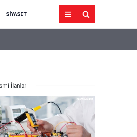
SIYASET
10:20
Çorum’dan Ankaragücü’ne güçlü destek: Sponsor
smi İlanlar