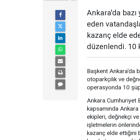
Ankara'da bazı y
eden vatandaşl
kazanç elde ed
düzenlendi. 10 k
Başkent Ankara'da b
otoparkçılık ve değne
operasyonda 10 şüphe
Ankara Cumhuriyet Ba
kapsamında Ankara 
ekipleri, değnekçi v
işletmelerin önlerin
kazanç elde ettiğini b