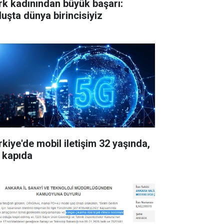
rk kadınından büyük başarı:
luşta dünya birincisiyiz
rkiye'de mobil iletişim 32 yaşında,
 kapıda