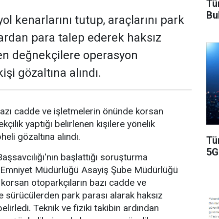
Tü
Bu
ol kenarlarını tutup, araçlarını park
ardan para talep ederek haksız
en değnekçilere operasyon
işi gözaltına alındı.
azı cadde ve işletmelerin önünde korsan
kçilik yaptığı belirlenen kişilere yönelik
li gözaltına alındı.
Tü
5G
şsavcılığı'nın başlattığı soruşturma
Emniyet Müdürlüğü Asayiş Şube Müdürlüğü
e korsan otoparkçıların bazı cadde ve
de sürücülerden park parası alarak haksız
elirledi. Teknik ve fiziki takibin ardından