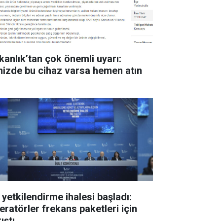
kanlık’tan çok önemli uyarı:
inizde bu cihaz varsa hemen atın
 yetkilendirme ihalesi başladı:
eratörler frekans paketleri için
ıştı