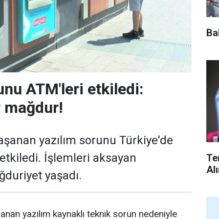
Ba
nu ATM'leri etkiledi:
r mağdur!
şanan yazılım sorunu Türkiye'de
etkiledi. İşlemleri aksayan
Te
Al
duriyet yaşadı.
nan yazılım kaynaklı teknik sorun nedeniyle