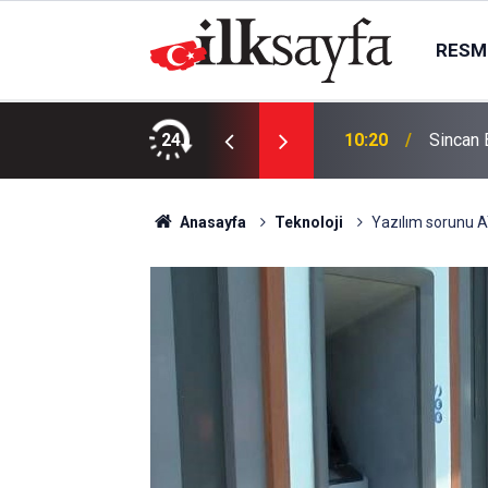
RESMI
 Sürücüler dikkat!
24
10:20
Sincan 
Anasayfa
Teknoloji
Yazılım sorunu A