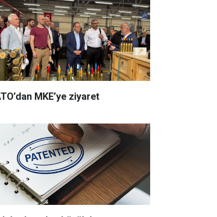
TO’dan MKE’ye ziyaret