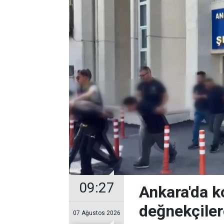
09:27
Ankara'da k
değnekçile
07 Ağustos 2026