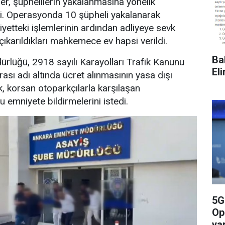
er, şüphelilerin yakalanmasına yönelik
. Operasyonda 10 şüpheli yakalanarak
iyetteki işlemlerinin ardından adliyeye sevk
çıkarıldıkları mahkemece ev hapsi verildi.
Ba
rlüğü, 2918 sayılı Karayolları Trafik Kanunu
El
sı adı altında ücret alınmasının yasa dışı
k, korsan otoparkçılarla karşılaşan
 emniyete bildirmelerini istedi.
5G
Op
yar