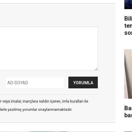
Bi
te
son
veya imalar, inançlara saldırı içeren, imla kuralları ile
Ba
flerle yazılmış yorumlar onaylanmamaktadır.
baş