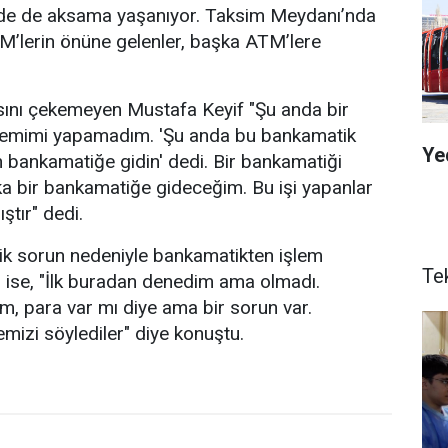
inde de aksama yaşanıyor. Taksim Meydanı’nda
M’lerin önüne gelenler, başka ATM’lere
ını çekemeyen Mustafa Keyif "Şu anda bir
şlemimi yapamadım. 'Şu anda bu bankamatik
Ye
n bankamatiğe gidin' dedi. Bir bankamatiği
a bir bankamatiğe gideceğim. Bu işi yapanlar
ştır" dedi.
nik sorun nedeniyle bankamatikten işlem
Te
 ise, "İlk buradan denedim ama olmadı.
, para var mı diye ama bir sorun var.
izi söylediler" diye konuştu.