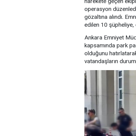
harekete geçen ekipl
operasyon düzenledi
gözaltına alındı. Emn
edilen 10 şüpheliye, 
Ankara Emniyet Müdü
kapsamında park para
olduğunu hatırlatara
vatandaşların durumu