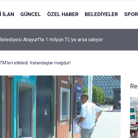
 İLAN
GÜNCEL
ÖZEL HABER
BELEDIYELER
SPOR
Belediyesi Anayurt’ta 1 milyon TL’ye arsa satıyor
TM'leri etkiledi: Vatandaşlar mağdur!
Re