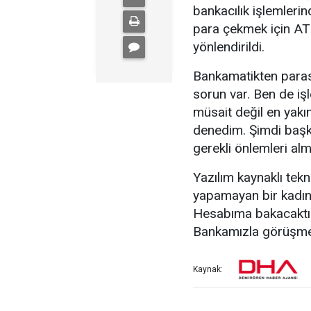
bankacılık işlemler
para çekmek için AT
yönlendirildi.
Bankamatikten paras
sorun var. Ben de i
müsait değil en yakı
denedim. Şimdi başk
gerekli önlemleri almı
Yazılım kaynaklı tek
yapamayan bir kadın
Hesabıma bakacaktım
Bankamızla görüşmem
Kaynak: