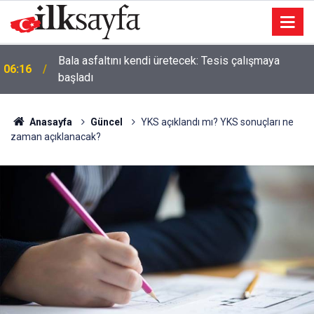
06:06
AK Partili Aysel Akgül, şalvar giyip bostan çapaladı
Anasayfa
Güncel
YKS açıklandı mı? YKS sonuçları ne
zaman açıklanacak?