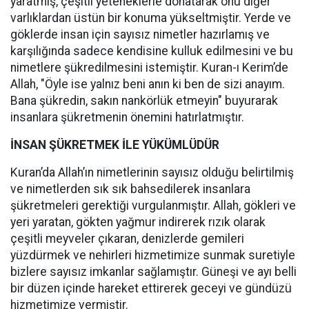
yaratmış, çeşitli yeteneklerle donatarak onu diğer
varlıklardan üstün bir konuma yükseltmiştir. Yerde ve
göklerde insan için sayısız nimetler hazırlamış ve
karşılığında sadece kendisine kulluk edilmesini ve bu
nimetlere şükredilmesini istemiştir. Kuran-ı Kerim’de
Allah, "Öyle ise yalnız beni anın ki ben de sizi anayım.
Bana şükredin, sakın nankörlük etmeyin" buyurarak
insanlara şükretmenin önemini hatırlatmıştır.
İNSAN ŞÜKRETMEK İLE YÜKÜMLÜDÜR
Kuran’da Allah’ın nimetlerinin sayısız olduğu belirtilmiş
ve nimetlerden sık sık bahsedilerek insanlara
şükretmeleri gerektiği vurgulanmıştır. Allah, gökleri ve
yeri yaratan, gökten yağmur indirerek rızık olarak
çeşitli meyveler çıkaran, denizlerde gemileri
yüzdürmek ve nehirleri hizmetimize sunmak suretiyle
bizlere sayısız imkanlar sağlamıştır. Güneşi ve ayı belli
bir düzen içinde hareket ettirerek geceyi ve gündüzü
hizmetimize vermiştir.