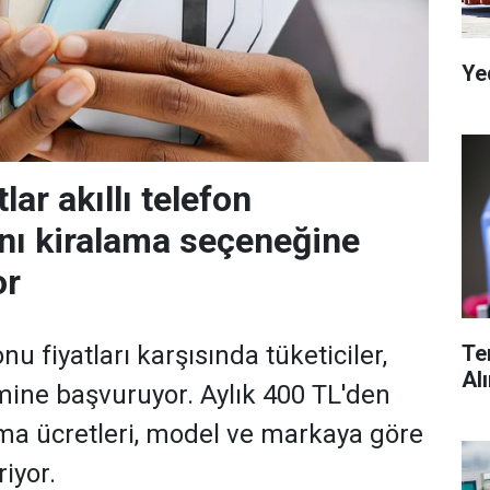
Ye
lar akıllı telefon
rını kiralama seçeneğine
or
Te
nu fiyatları karşısında tüketiciler,
Al
ine başvuruyor. Aylık 400 TL'den
ma ücretleri, model ve markaya göre
riyor.