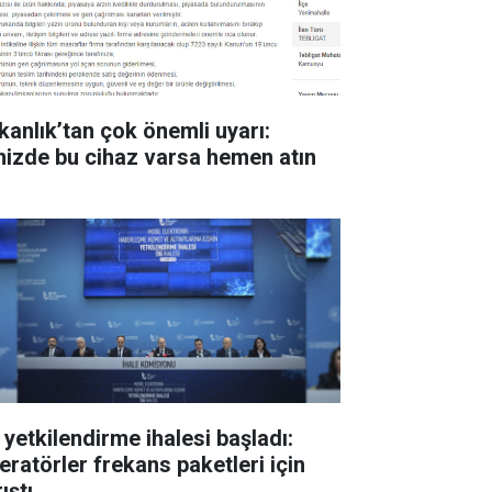
kanlık’tan çok önemli uyarı:
inizde bu cihaz varsa hemen atın
 yetkilendirme ihalesi başladı:
eratörler frekans paketleri için
ıştı