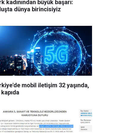
rk kadınından büyük başarı:
luşta dünya birincisiyiz
rkiye'de mobil iletişim 32 yaşında,
 kapıda