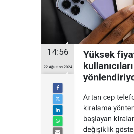
14:56
Yüksek fiyat
kullanıcıla
22 Ağustos 2024
yönlendiriy
Artan cep telefo
kiralama yöntem
başlayan kirala
değişiklik göste