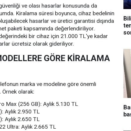
 güvenliği ve olası hasarlar konusunda da
umda. Kiralama süresi boyunca, cihaz bedelinin
Bi
luşabilecek hasarlar ve üretici garantisi dışında
te
met paketi kapsamında değerlendiriliyor.
son
eğerindeki bir cihaz için 21.000 TL'ye kadar
rlar ücretsiz olarak gideriliyor.
MODELLERE GÖRE KİRALAMA
telefonun marka ve modeline göre önemli
r. Örnek olarak:
ro Max (256 GB): Aylık 5.130 TL
Ba
: Aylık 2.950 TL
baş
: Aylık 2.650 TL
2 Ultra: Aylık 2.665 TL