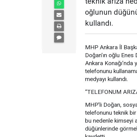
teknik arıza ne
oğlunun düğünü
kullandı.
MHP Ankara İl Başka
Doğan’ın oğlu Enes
Ankara Konağı’nda ya
telefonunu kullanam
medyayı kullandı.
“TELEFONUM ARIZ
MHP’li Doğan, sosya
telefonunu teknik bir
bu nedenle kimseyi a
düğünlerinde görmek
kaydetti.