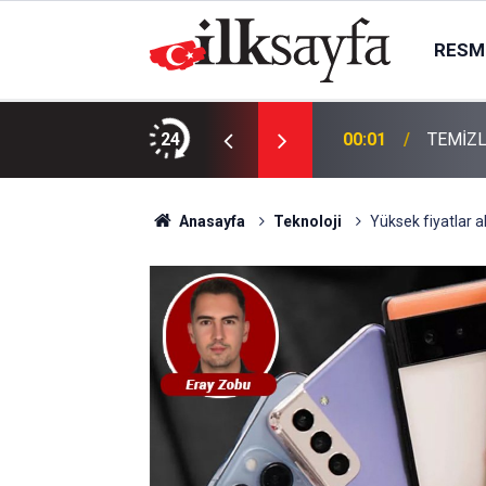
RESMI
KTIR
24
00:01
TEMİZL
Anasayfa
Teknoloji
Yüksek fiyatlar ak