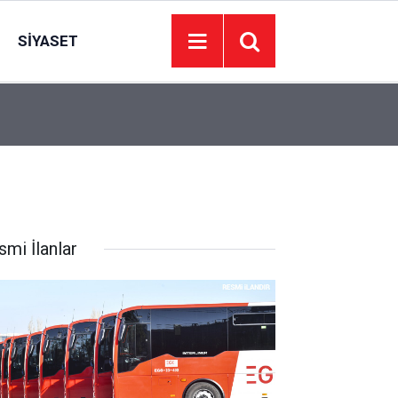
SIYASET
00:01
BAKIM VE ONARIM HİZMETİ ALINACAKTIR
smi İlanlar