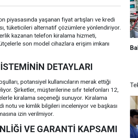
efon piyasasında yaşanan fiyat artışları ve kredi
ı, tüketicileri alternatif çözümlere yönlendiriyor.
lik kazanan telefon kiralama hizmeti,
bütçelerle son model cihazlara erişim imkanı
Ba
İSTEMİNİN DETAYLARI
şulları, potansiyel kullanıcıların merak ettiği
Te
yor. Şirketler, müşterilerine sıfır telefonları 12,
elerle kiralama seçeneği sunuyor. Kiralama
edi notu ve kimlik bilgileri inceleniyor ve başkası
asına izin verilmiyor.
NLİĞİ VE GARANTİ KAPSAMI