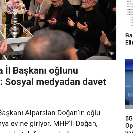
Ba
El
 İl Başkanı oğlunu
r: Sosyal medyadan davet
aşkanı Alparslan Doğan’ın oğlu
5G
a evine giriyor. MHP’li Doğan,
Op
yar