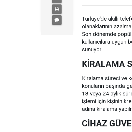
Türkiye'de akıllı tel
olanaklarının azalmas
Son dönemde popüler
kullanıcılara uygun 
sunuyor.
KİRALAMA S
Kiralama süreci ve ko
konuların başında geli
18 veya 24 aylık sür
işlemi için kişinin kr
adına kiralama yapılm
CİHAZ GÜVE