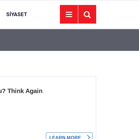
SIYASET
15:30
Ankara’nın tarihi caddesinde geçmişe yolculuk: A