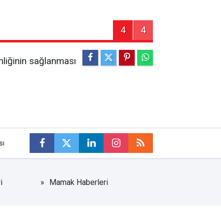
4
4
nliğinin sağlanması
sı
i
Mamak Haberleri