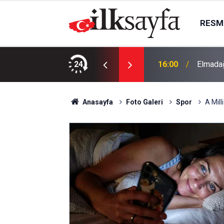
RESMI
ı bölgesel güvenliğe katkı sunacak”
24
16:00
Elmadağ
Anasayfa
Foto Galeri
Spor
A Mill