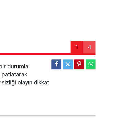
1
4
bir durumla
r patlatarak
sizliği olayın dikkat