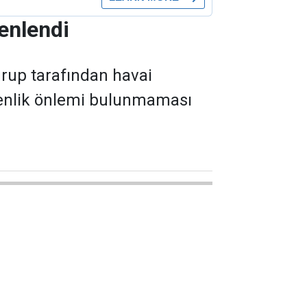
zenlendi
grup tarafından havai
üvenlik önlemi bulunmaması