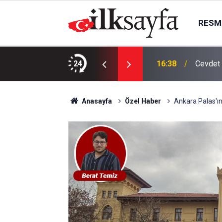
RESMI
hallesi’nde yollar yenileniyor
24
16:38
Cevdet 
Anasayfa
Özel Haber
Ankara Palas'ın 