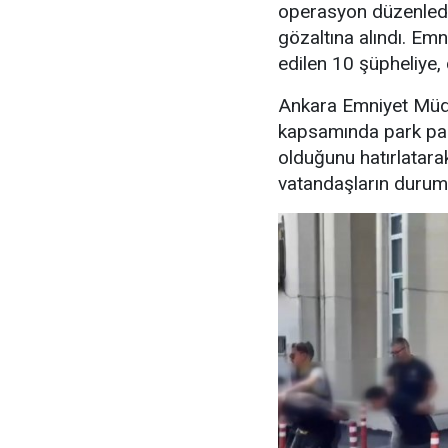
operasyon düzenledi
gözaltına alındı. Emn
edilen 10 şüpheliye, 
Ankara Emniyet Müdü
kapsamında park para
olduğunu hatırlatara
vatandaşların durumu