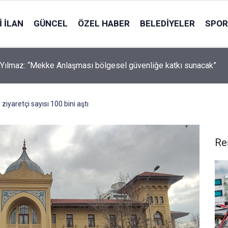
 İLAN
GÜNCEL
ÖZEL HABER
BELEDIYELER
SPOR
Yılmaz: “Mekke Anlaşması bölgesel güvenliğe katkı sunacak”
ziyaretçi sayısı 100 bini aştı
Re