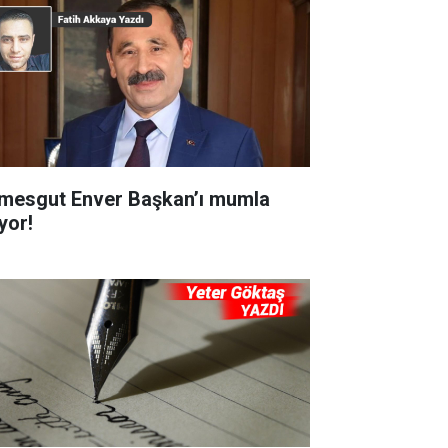
imesgut Enver Başkan’ı mumla
yor!