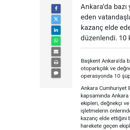
Ankara'da bazı y
eden vatandaşl
kazanç elde ed
düzenlendi. 10 k
Başkent Ankara'da b
otoparkçılık ve değne
operasyonda 10 şüphe
Ankara Cumhuriyet Ba
kapsamında Ankara 
ekipleri, değnekçi v
işletmelerin önlerin
kazanç elde ettiğini b
harekete geçen ekipl