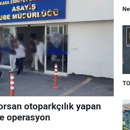
Ne 
TO
orsan otoparkçılık yapan
re operasyon