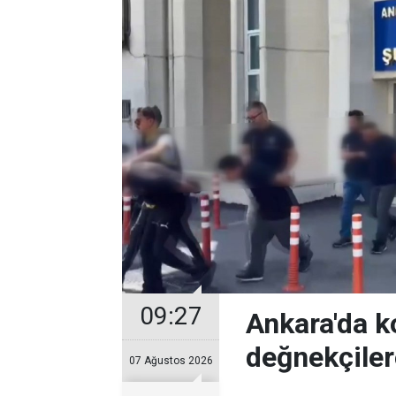
09:27
Ankara'da k
değnekçile
07 Ağustos 2026