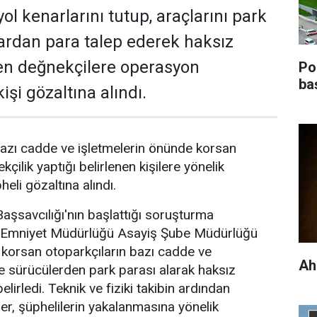
ol kenarlarını tutup, araçlarını park
ardan para talep ederek haksız
en değnekçilere operasyon
Pol
ba
işi gözaltına alındı.
azı cadde ve işletmelerin önünde korsan
kçilik yaptığı belirlenen kişilere yönelik
li gözaltına alındı.
şsavcılığı'nın başlattığı soruşturma
Emniyet Müdürlüğü Asayiş Şube Müdürlüğü
e korsan otoparkçıların bazı cadde ve
Ah
de sürücülerden park parası alarak haksız
elirledi. Teknik ve fiziki takibin ardından
er, şüphelilerin yakalanmasına yönelik