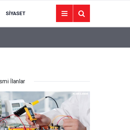
SIYASET
16:00
Elmadağ Belediyesi yol ve kaldırımları yenileye
smi İlanlar