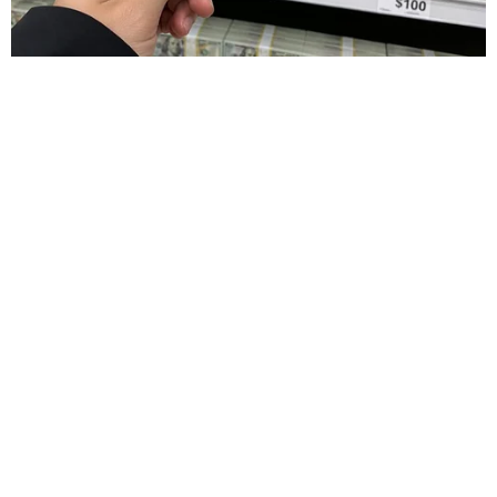
UYARI:
Küfür, hakaret, rencide edici cümleler veya imalar, inançlara saldırı
içeren, imla kuralları ile yazılmamış,
Türkçe karakter kullanılmayan ve büyük harflerle yazılmış yorumlar
onaylanmamaktadır.
Gazete İlk Sayfa © 2012