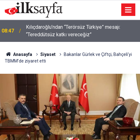
Erdoğan Ankara’da Avusturya Şansölyesi’ni
08:36
ağırlayacak
Anasayfa
Siyaset
Bakanlar Gürlek ve Çiftçi, Bahçeli’yi
TBMM’de ziyaret etti