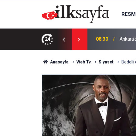
RESMI
tik ziyaret
24
08:30
Ankara’
Anasayfa
Web Tv
Siyaset
Bedelli