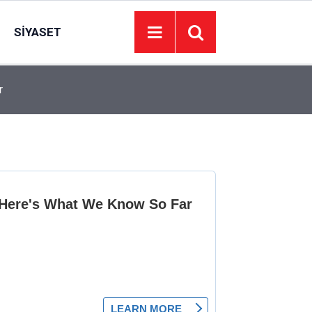
SIYASET
r
08:23
Etimesgut Enver Başkan’ı mumla arıyor!