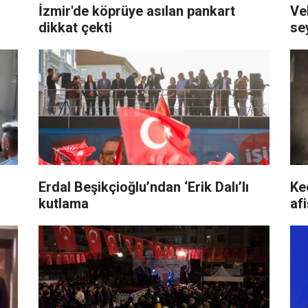
İzmir'de köprüye asılan pankart
Ve
dikkat çekti
se
Erdal Beşikçioğlu’ndan ‘Erik Dalı’lı
Ke
kutlama
afi