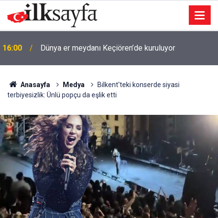
16:00
Dünya er meydanı Keçiören’de kuruluyor
Anasayfa
Medya
Bilkent'teki konserde siyasi
terbiyesizlik: Ünlü popçu da eşlik etti