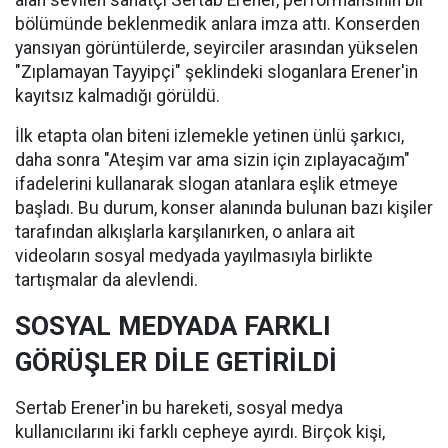
alan sevilen sanatçı Sertab Erener, performansının bir
bölümünde beklenmedik anlara imza attı. Konserden
yansıyan görüntülerde, seyirciler arasından yükselen
"Zıplamayan Tayyipçi" şeklindeki sloganlara Erener'in
kayıtsız kalmadığı görüldü.
İlk etapta olan biteni izlemekle yetinen ünlü şarkıcı,
daha sonra "Ateşim var ama sizin için zıplayacağım"
ifadelerini kullanarak slogan atanlara eşlik etmeye
başladı. Bu durum, konser alanında bulunan bazı kişiler
tarafından alkışlarla karşılanırken, o anlara ait
videoların sosyal medyada yayılmasıyla birlikte
tartışmalar da alevlendi.
SOSYAL MEDYADA FARKLI
GÖRÜŞLER DİLE GETİRİLDİ
Sertab Erener'in bu hareketi, sosyal medya
kullanıcılarını iki farklı cepheye ayırdı. Birçok kişi,