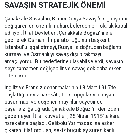
SAVAŞIN STRATEJİK ÖNEMİ
Çanakkale Savaşları, Birinci Dünya Savaşı'nın gidişatını
değiştiren en önemli muharebelerden biri olarak kabul
ediliyor. İtilaf Devletleri, Çanakkale Boğazı'nı ele
geçirerek Osmanlı İmparatorluğu'nun başkenti
İstanbul'u işgal etmeyi, Rusya ile doğrudan bağlantı
kurmayı ve Osmanlı'yı savaş dışı bırakmayı
amaçlıyordu. Bu hedeflerine ulaşabilselerdi, savaşın
seyri tamamen değişebilir ve savaş çok daha erken
bitebilirdi.
İngiliz ve Fransız donanmalarının 18 Mart 1915'te
başlattığı deniz harekâtı, Türk topçularının başarılı
savunması ve döşenen mayınlar sayesinde
başarısızlığa uğradı. Çanakkale Boğazı'nı denizden
geçemeyen İtilaf kuvvetleri, 25 Nisan 1915'te kara
harekâtına başladı. Gelibolu Yarımadası'na asker
çıkaran İtilaf orduları, sekiz buçuk ay süren kanlı