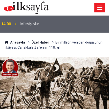
AK Parti Mamak’ta 25. yıl mesaisi: Teşkilat büyük
13:37
buluşmaya hazırlanıyor
Anasayfa
Özel Haber
Bir milletin yeniden doğuşunun
hikâyesi: Çanakkale Zaferinin 110. yılı