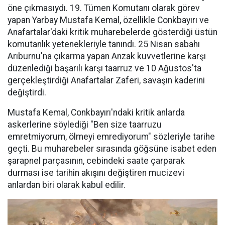
öne çıkmasıydı. 19. Tümen Komutanı olarak görev
yapan Yarbay Mustafa Kemal, özellikle Conkbayırı ve
Anafartalar'daki kritik muharebelerde gösterdiği üstün
komutanlık yetenekleriyle tanındı. 25 Nisan sabahı
Arıburnu'na çıkarma yapan Anzak kuvvetlerine karşı
düzenlediği başarılı karşı taarruz ve 10 Ağustos'ta
gerçekleştirdiği Anafartalar Zaferi, savaşın kaderini
değiştirdi.
Mustafa Kemal, Conkbayırı'ndaki kritik anlarda
askerlerine söylediği "Ben size taarruzu
emretmiyorum, ölmeyi emrediyorum" sözleriyle tarihe
geçti. Bu muharebeler sırasında göğsüne isabet eden
şarapnel parçasının, cebindeki saate çarparak
durması ise tarihin akışını değiştiren mucizevi
anlardan biri olarak kabul edilir.