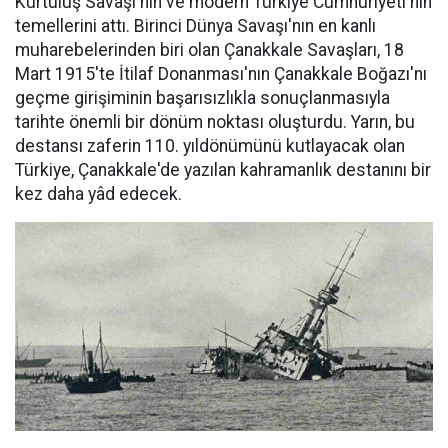
Kurtuluş Savaşı'nın ve modern Türkiye Cumhuriyeti'nin
temellerini attı. Birinci Dünya Savaşı'nın en kanlı
muharebelerinden biri olan Çanakkale Savaşları, 18
Mart 1915'te İtilaf Donanması'nın Çanakkale Boğazı'nı
geçme girişiminin başarısızlıkla sonuçlanmasıyla
tarihte önemli bir dönüm noktası oluşturdu. Yarın, bu
destansı zaferin 110. yıldönümünü kutlayacak olan
Türkiye, Çanakkale'de yazılan kahramanlık destanını bir
kez daha yâd edecek.