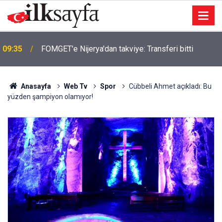
09:35
FOMGET'e Nijerya'dan takviye: Transferi bitti
Anasayfa
Web Tv
Spor
Cübbeli Ahmet açıkladı: Bu
yüzden şampiyon olamıyor!