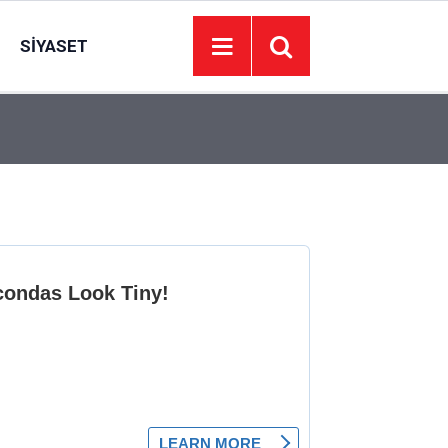
SIYASET
22:07
Karşı şeride geçen otomobil, başka bir otomobille 