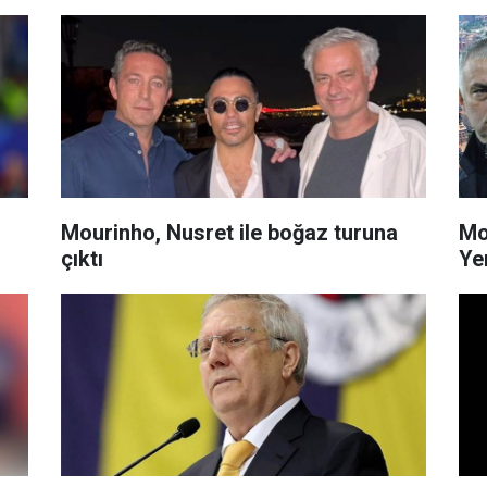
Mourinho, Nusret ile boğaz turuna
Mo
çıktı
Ye