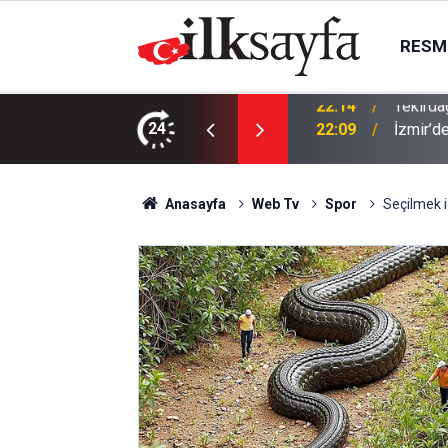
RESMI
lü bulundu
24
22:09
İzmir’d
Anasayfa
Web Tv
Spor
Seçilmek i