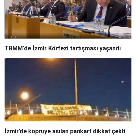
TBMM’de İzmir Körfezi tartışması yaşandı
İzmir'de köprüye asılan pankart dikkat çekti