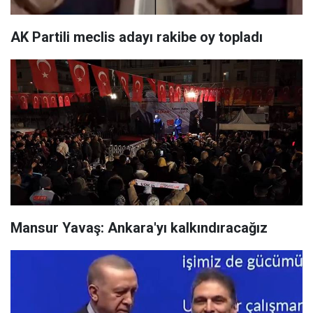
AK Partili meclis adayı rakibe oy topladı
Mansur Yavaş: Ankara'yı kalkındıracağız