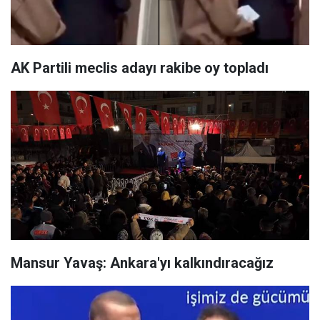
AK Partili meclis adayı rakibe oy topladı
Mansur Yavaş: Ankara'yı kalkındıracağız