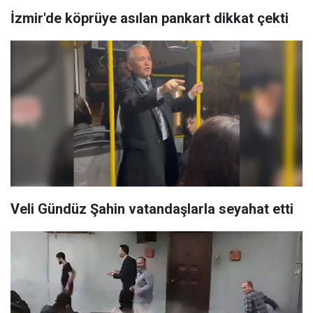
İzmir'de köprüye asılan pankart dikkat çekti
Veli Gündüz Şahin vatandaşlarla seyahat etti