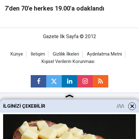
7'den 70'e herkes 19.00'a odaklandı
Gazete İlk Sayfa © 2012
Künye
İletişim
Gizlilik İlkeleri
Aydınlatma Metni
Kişisel Verilerin Korunması
İLGINIZI ÇEKEBILIR
Ankara Haberleri
Keçiören Haberleri
Altındağ Haberleri