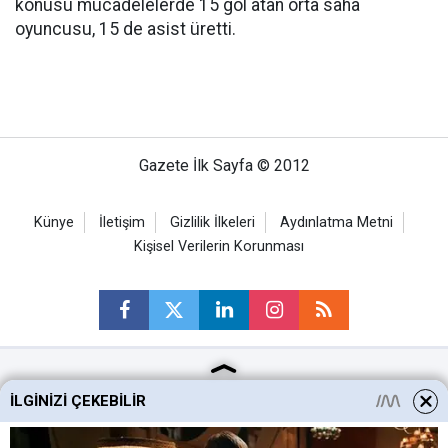
konusu mücadelelerde 15 gol atan orta saha
oyuncusu, 15 de asist üretti.
Gazete İlk Sayfa © 2012
Künye
İletişim
Gizlilik İlkeleri
Aydınlatma Metni
Kişisel Verilerin Korunması
Ankara Haberleri
İLGINIZI ÇEKEBILIR
Keçiören Haberleri