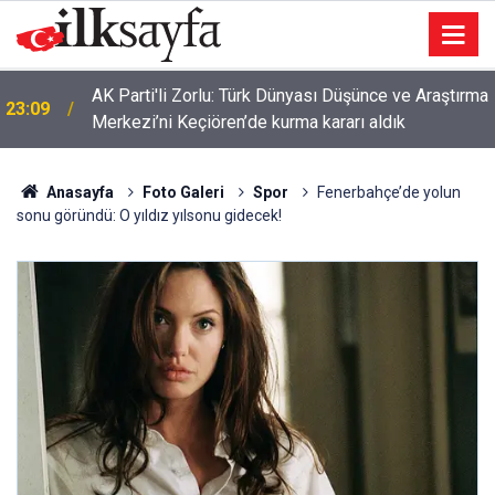
AK Parti'li Zorlu: Türk Dünyası Düşünce ve Araştırma
23:09
Merkezi’ni Keçiören’de kurma kararı aldık
Anasayfa
Foto Galeri
Spor
Fenerbahçe’de yolun
sonu göründü: O yıldız yılsonu gidecek!