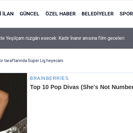
 İLAN
GÜNCEL
ÖZEL HABER
BELEDIYELER
SPOR
te Yeşilçam rüzgârı esecek: Kadir İnanır anısına film geceleri
r taraftarında Süper Lig heyecanı