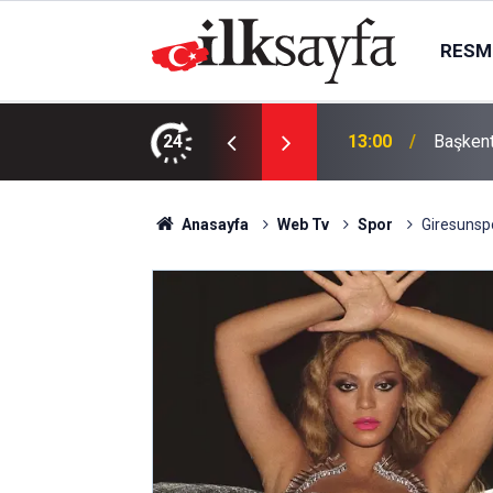
RESMI
burcu edildi
24
13:00
Başkent
Anasayfa
Web Tv
Spor
Giresunspo