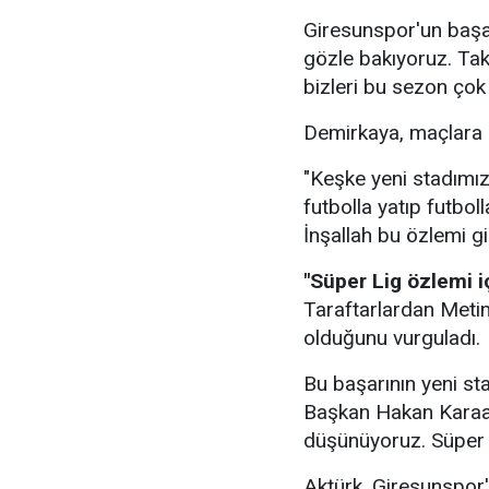
Giresunspor'un başar
gözle bakıyoruz. Tak
bizleri bu sezon çok 
Demirkaya, maçlara gi
"Keşke yeni stadımız
futbolla yatıp futbo
İnşallah bu özlemi gid
"Süper Lig özlemi 
Taraftarlardan Meti
olduğunu vurguladı.
Bu başarının yeni st
Başkan Hakan Karaah
düşünüyoruz. Süper L
Aktürk, Giresunspor'