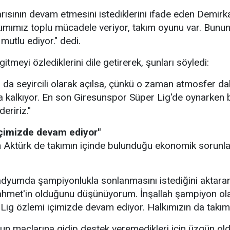
ısının devam etmesini istediklerini ifade eden Demirkay
ımımız toplu mücadele veriyor, takım oyunu var. Bunun 
mutlu ediyor." dedi.
tmeyi özlediklerini dile getirerek, şunları söyledi:
 da seyircili olarak açılsa, çünkü o zaman atmosfer da
lla kalkıyor. En son Giresunspor Süper Lig'de oynarken 
eririz."
içimizde devam ediyor"
n Aktürk de takımın içinde bulunduğu ekonomik sorunla
adyumda şampiyonlukla sonlanmasını istediğini aktara
met'in olduğunu düşünüyorum. İnşallah şampiyon olar
ig özlemi içimizde devam ediyor. Halkımızın da takıma
un maçlarına gidip destek veremedikleri için üzgün old