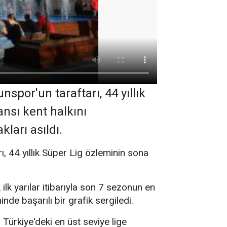
nspor'un taraftarı, 44 yıllık
ansı kent halkını
ları asıldı.
ı, 44 yıllık Süper Lig özleminin sona
ilk yarılar itibarıyla son 7 sezonun en
de başarılı bir grafik sergiledi.
ürkiye'deki en üst seviye lige