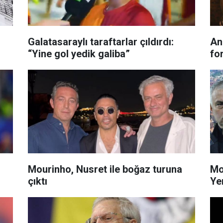
Galatasaraylı taraftarlar çıldırdı:
An
“Yine gol yedik galiba”
for
Mourinho, Nusret ile boğaz turuna
Mo
çıktı
Ye