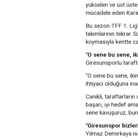
yükselen ve üst üs
mücadele eden Karad
Bu sezon TFF 1. Lig'
takımlarının tekrar 
koymasıyla kentte ca
"O sene bu sene, iki
Giresunsporlu tarafta
"O sene bu sene, ikin
ihtiyacı olduğuna ina
Canikli, taraftarları
başarı, iyi hedef am
sene kavuşuruz, buna
"Giresunspor bizler
Yılmaz Demirkaya ise 