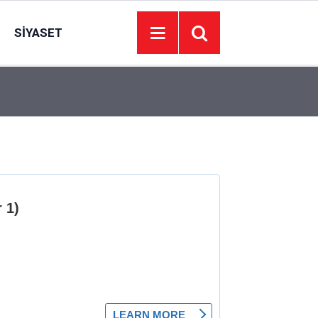
SIYASET
12:30
Keçiören’de ailelere ebeveynlik eğitimi: Çocuk il