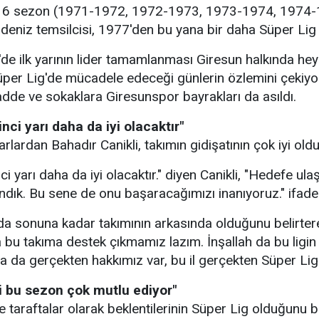
te 6 sezon (1971-1972, 1972-1973, 1973-1974, 1974
eniz temsilcisi, 1977'den bu yana bir daha Süper Li
de ilk yarının lider tamamlanması Giresun halkında hey
Süper Lig'de mücadele edeceği günlerin özlemini çekiyor.
dde ve sokaklara Giresunspor bayrakları da asıldı.
nci yarı daha da iyi olacaktır"
rlardan Bahadır Canikli, takımın gidişatının çok iyi old
ci yarı daha da iyi olacaktır." diyen Canikli, "Hedefe ula
ndık. Bu sene de onu başaracağımızı inanıyoruz." ifades
n da sonuna kadar takımının arkasında olduğunu belirterek
a bu takıma destek çıkmamız lazım. İnşallah da bu ligi
 da gerçekten hakkımız var, bu il gerçekten Süper Lig'e
i bu sezon çok mutlu ediyor"
taraftalar olarak beklentilerinin Süper Lig olduğunu bel